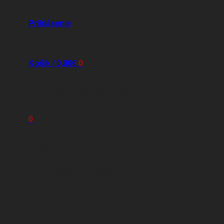
Prihlásenie
Košík /
0,00
€
0
Žiadne produkty v košíku.
0
Bicykle
Košík
Vyberte si z našej ponuky rôznych značiek
Žiadne produkty v košíku.