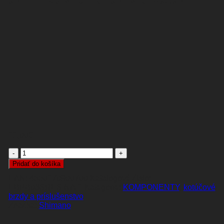
11,00
€
množstvo
BRZDOVÉ
Pridať do košíka
PLATNIČKY
EAN:
4550170900700
Katalógové číslo:
SHIMANO
EBPB03SRESINA-1
Kategórie:
KOMPONENTY
,
kotúčové
RESIN
brzdy a príslušenstvo
G03S
Shimano