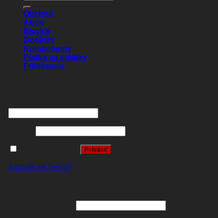
Obchod
Akcie
Bicykle
Doplnky
Komponenty
Platba na splátky
Prihlásenie
Prihlásenie
Používateľské meno alebo e-mailová adresa
*
Heslo
*
Zapamätať si ma
Prihlásiť
Zabudli ste heslo?
Registrovať sa
E-mailová adresa
*