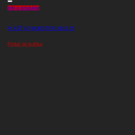
Info o produkte
KOMPONENTY
PLÁŠŤ AT-MOBSTER 26X2,25
Pôvodná
Aktuálna
22,00
€
19,50
€
cena
cena
Pridať do košíka
bola:
je:
22,00€.
19,50€.