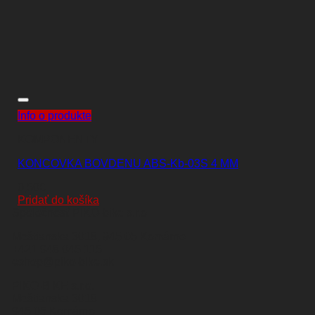
Info o produkte
KOMPONENTY
KONCOVKA BOVDENU ABS-Kb-03S 4 MM
0,50
€
Pridať do košíka
Spoločnosť PIKO-bike s.r.o
Meštianska 3018, 945 05 Komárno
+421 948 045 115
eshop@piko-bike.sk
PIKO-BIKE s.r.o.
Meštianska 3018
945 05 Komárno