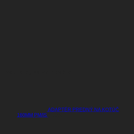
Možno by sa Vám páčilo…
ADAPTÉR PREDNÝ NA KOTÚČ
160MM PM/IS
11,00
€