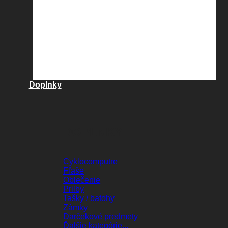
Doplnky
DOPLNKY
Cyklocomputre
Fľaše
Oblečenie
Prilby
Tašky / batohy
Zámky
Darčekové predmety
Ďalšie kategórie...