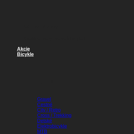
Náhradné diely
Kvalitné diely pre váš bicykel
Akcie
Bicykle
BICYKLE
Gravel
Cestné
City / Retro
Cross / Trekking
Detské
Elektrobicykle
MTB