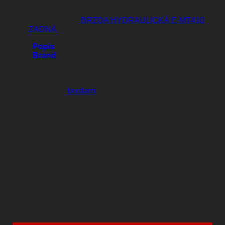
BRZDA HYDRAULICKÁ E-MT410
ZADNÁ
71,00
€
Popis
Brand
Brzdové platničky Shimano Resin G03S, XTR /XT /SLX
/ALFINE /SHIMA.
Kompatibilné s
brzdami
: BRM 9000 / 985 / 8000 / 785 /
675,
Prevedenie Resin (polymérové)
Typ: MTB,
Materiál: Oceľ
Brand
Shimano
Súvisiace produkty