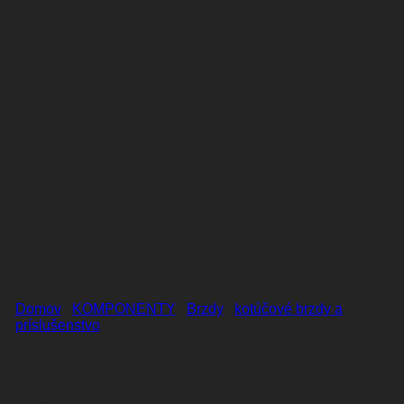
Domov
/
KOMPONENTY
/
Brzdy
/
kotúčové brzdy a
príslušenstvo
BRZDOVÉ PLATNIČKY
SHIMANO RESIN G03S