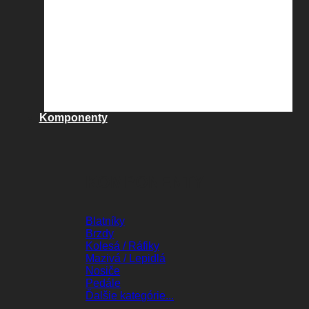
Komponenty
KOMPONENTY
Blatníky
Brzdy
Kolesá / Ráfiky
Mazivá / Lepidlá
Nosiče
Pedále
Ďalšie kategórie...