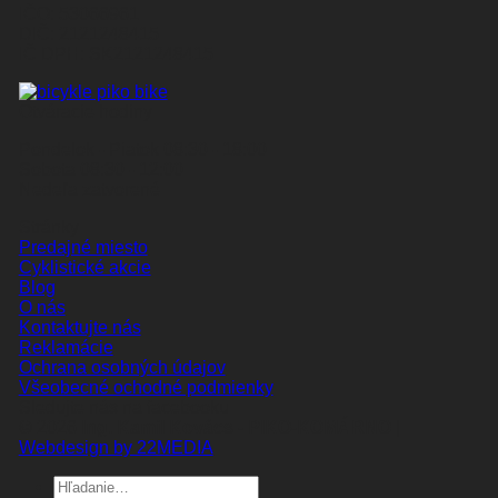
IČO: 53066961
DIČ: 2121248415
IČ DPH: SK2121248415
Otváracie hodiny
Pondelok - Piatok 08:30 - 18:00
Sobota 08:30 - 12:00
Nedeľa zatvorené
Stránky
Predajné miesto
Cyklistické akcie
Blog
O nás
Kontaktujte nás
Reklamácie
Ochrana osobných údajov
Všeobecné ochodné podmienky
Sledujte nás na facebooku
© 2026
Ing. Kamil Kovács - PIKO-KOMÁRNO
|
Webdesign by 22MEDIA
Hľadať: