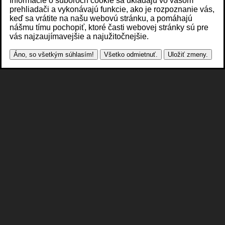
Informácie o súboroch cookie sa ukladajú vo vašom
prehliadači a vykonávajú funkcie, ako je rozpoznanie vás,
keď sa vrátite na našu webovú stránku, a pomáhajú
nášmu tímu pochopiť, ktoré časti webovej stránky sú pre
vás najzaujímavejšie a najužitočnejšie.
Áno, so všetkým súhlasím!
Všetko odmietnuť.
Uložiť zmeny.