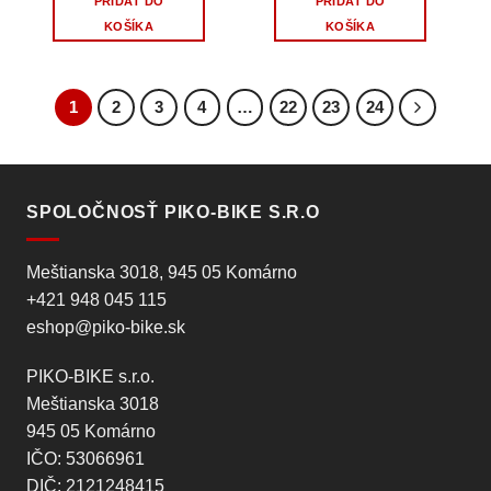
PRIDAŤ DO
PRIDAŤ DO
KOŠÍKA
KOŠÍKA
1
2
3
4
…
22
23
24
SPOLOČNOSŤ PIKO-BIKE S.R.O
Meštianska 3018, 945 05 Komárno
+421 948 045 115
eshop@piko-bike.sk
PIKO-BIKE s.r.o.
Meštianska 3018
945 05 Komárno
IČO: 53066961
DIČ: 2121248415