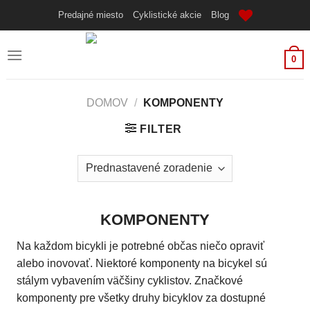
Skip
Predajné miesto
Cyklistické akcie
Blog
to
content
0
DOMOV
/
KOMPONENTY
FILTER
KOMPONENTY
Na každom bicykli je potrebné občas niečo opraviť
alebo inovovať. Niektoré komponenty na bicykel sú
stálym vybavením väčšiny cyklistov. Značkové
komponenty pre všetky druhy bicyklov za dostupné