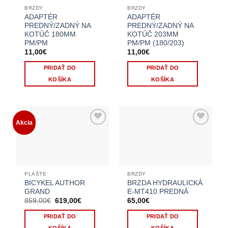
BRZDY
BRZDY
ADAPTÉR
ADAPTÉR
PREDNÝ/ZADNÝ NA
PREDNÝ/ZADNÝ NA
KOTÚČ 180MM
KOTÚČ 203MM
PM/PM
PM/PM (180/203)
11,00
€
11,00
€
PRIDAŤ DO
PRIDAŤ DO
KOŠÍKA
KOŠÍKA
Akcia
PLÁŠTE
BRZDY
BICYKEL AUTHOR
BRZDA HYDRAULICKÁ
GRAND
E-MT410 PREDNÁ
859,00
€
Pôvodná
619,00
€
Aktuálna
65,00
€
cena
cena
bola:
je:
PRIDAŤ DO
PRIDAŤ DO
859,00€.
619,00€.
KOŠÍKA
KOŠÍKA