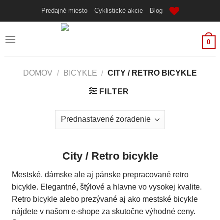
Skip
Predajné miesto
Cyklistické akcie
Blog
to
content
0
DOMOV
/
BICYKLE
/
CITY / RETRO BICYKLE
FILTER
City / Retro bicykle
Mestské, dámske ale aj pánske prepracované retro
bicykle. Elegantné, štýlové a hlavne vo vysokej kvalite.
Retro bicykle alebo prezývané aj ako mestské bicykle
nájdete v našom e-shope za skutočne výhodné ceny.