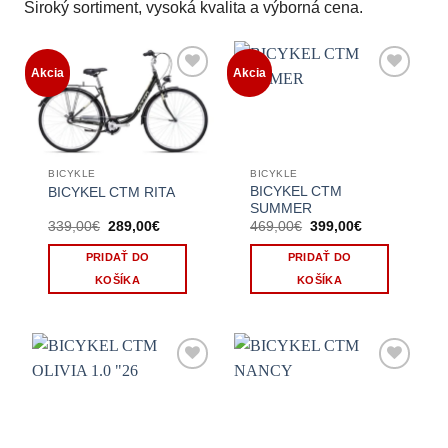
Široký sortiment, vysoká kvalita a výborná cena.
Akcia
Akcia
BICYKLE
BICYKLE
BICYKEL CTM
BICYKEL CTM RITA
SUMMER
Pôvodná
Aktuálna
Pôvodná
Aktuálna
339,00
€
289,00
€
469,00
€
399,00
€
cena
cena
cena
cena
bola:
je:
bola:
je:
PRIDAŤ DO
PRIDAŤ DO
339,00€.
289,00€.
469,00€.
399,00€.
KOŠÍKA
KOŠÍKA