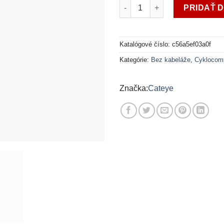
množstvo CC CAT PADRONE DI
PRIDAŤ 
Katalógové číslo:
c56a5ef03a0f
Kategórie:
Bez kabeláže
,
Cyklocom
Cateye