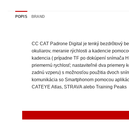
POPIS
BRAND
CC CAT Padrone Digital je tenký bezdrôtový be
okuliarov, meranie rýchlosti a kadencie pomocou
kadencia ( prípadne TF po dokúpení snímača HR-
priemernú rychlosť; nastaviteľné dva priemery 
zadnú vzperu) s možnosťou použitia dvoch snímač
komunikácia so Smartphonom pomocou aplikácie
CATEYE Atlas, STRAVA alebo Training Peaks