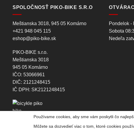
SPOLOČNOSŤ PIKO-BIKE S.R.O
OTVÁRAC
Meštianska 3018, 945 05 Komárno
Pondelok - 
+421 948 045 115
Sobota 08:3
eshop@piko-bike.sk
Nedeľa zat
PIKO-BIKE s.r.o.
Meštianska 3018
945 05 Komárno
IČO: 53066961
DIČ: 2121248415
IČ DPH: SK2121248415
Používame cookies, aby sme vám poskytli čo najlepší
Môžete sa dozvedieť viac o tom, ktoré cookies použí
©