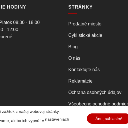
IE HODINY
STRÁNKY
Piatok 08:30 - 18:00
Predajné miesto
0 - 12:00
Cyklistické akcie
vorené
Blog
O nás
Kontaktujte nás
Reklamácie
Ochrana osobných údajov
Všeobecné ochodné podmie
 zážitok z našej webovej stránky.
Áno, súhlasím!
nastaveniach
vame, alebo ich vypnúť v
.
 2026
Ing. Kamil Kovács - PIKO-KOMÁRNO
|
Webdesign by 22MED