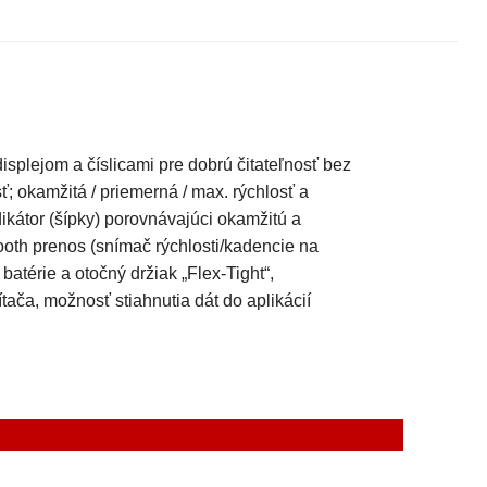
plejom a číslicami pre dobrú čitateľnosť bez
ť; okamžitá / priemerná / max. rýchlosť a
ikátor (šípky) porovnávajúci okamžitú a
ooth prenos (snímač rýchlosti/kadencie na
atérie a otočný držiak „Flex-Tight“,
a, možnosť stiahnutia dát do aplikácií