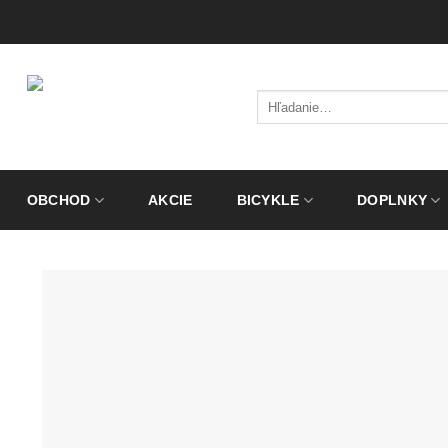
Skip
to
content
Hľadať:
OBCHOD
AKCIE
BICYKLE
DOPLNKY