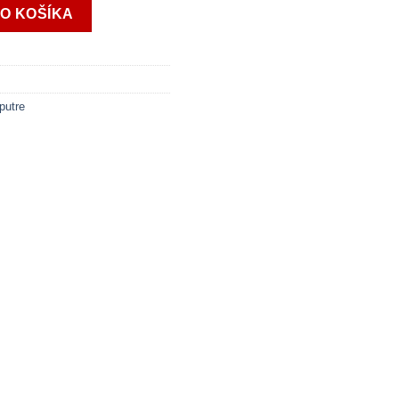
GITAL (PA400B)
DO KOŠÍKA
putre