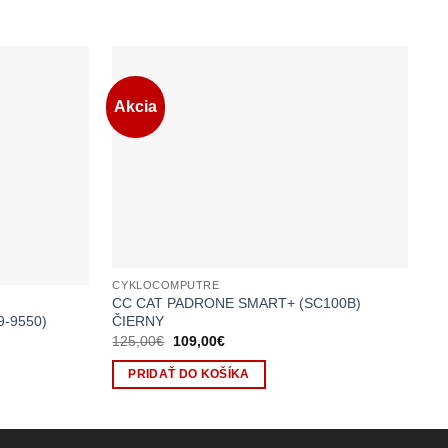
Akcia
CYKLOCOMPUTRE
CY
CC CAT PADRONE SMART+ (SC100B)
DR
ČIERNY
(#
9-9550)
125,00
€
Pôvodná
109,00
€
Aktuálna
4,
cena
cena
bola:
je:
PRIDAŤ DO KOŠÍKA
125,00€.
109,00€.