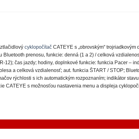
ztlačidlový
cyklopočítač
CATEYE s „obrovským“ trojriadkovým dis
 Bluetooth prenosu, funkcie: denná (1 a 2) / celková vzdialenos
12); čas jazdy; hodiny, doplnkové funkcie: funkcia Pacer – ind
kolesa a celková vzdialenosť; aut. funkcia ŠTART / STOP; Bluet
ov rýchlosti s ich automatickým rozpoznaním; indikátor stavu b
 CATEYE s možnosťou nastavenia menu a displeja cyklopočítač