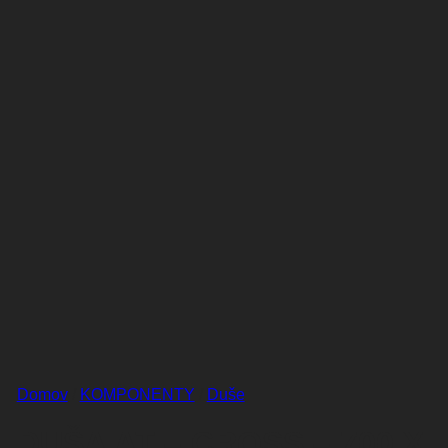
Domov
/
KOMPONENTY
/
Duše
DUŠA AT – CROSS – 700 X