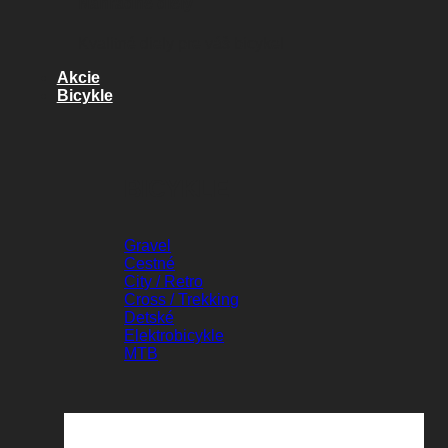
Náhradné diely
Kvalitné diely pre váš bicykel
Akcie
Bicykle
BICYKLE
Gravel
Cestné
City / Retro
Cross / Trekking
Detské
Elektrobicykle
MTB