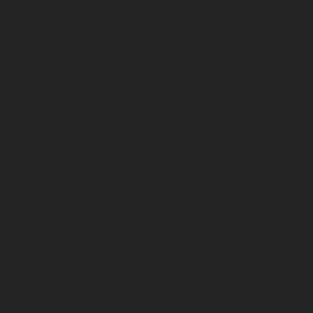
Doplnky
Široká škála cyklo-doplnkov