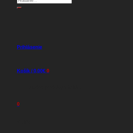
Prihlásenie
Košík /
0,00
€
0
Žiadne produkty v košíku.
0
Košík