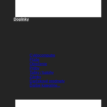
Doplnky
DOPLNKY
Cyklocomputre
Fľaše
Oblečenie
Prilby
Tašky / batohy
Zámky
Darčekové predmety
Ďalšie kategórie...