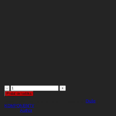
25 / 38C
6,00
€
množstvo
DUŠA
Pridať do košíka
AT
Katalógové číslo:
eca5a79be094
Kategórie:
Duše
,
-
KOMPONENTY
CROSS
Author
-
700