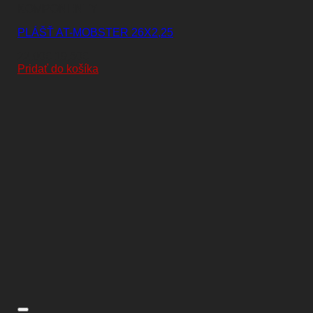
KOMPONENTY
PLÁŠŤ AT-MOBSTER 26X2,25
Pôvodná
Aktuálna
22,00
€
19,50
€
cena
cena
Pridať do košíka
bola:
je:
22,00€.
19,50€.