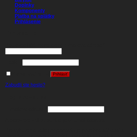
Doplnky
Komponenty
Platba na splátky
Prihlásenie
Prihlásenie
Používateľské meno alebo e-mailová adresa
*
Heslo
*
Zapamätať si ma
Prihlásiť
Zabudli ste heslo?
Registrovať sa
E-mailová adresa
*
A password will be sent to your email address.
Pre vybavenie vašej objednávky je potrebné súhlasiť s
pravidlami ochrany osobných údajov, ktoré nájdete na