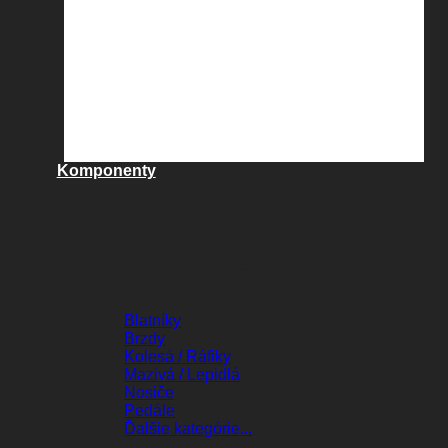
Komponenty
KOMPONENTY
Blatníky
Brzdy
Kolesá / Ráfiky
Mazivá / Lepidlá
Nosiče
Pedále
Ďalšie kategórie...