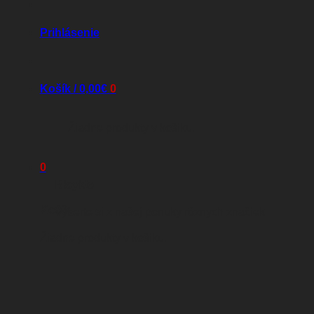
Prihlásenie
Košík /
0,00
€
0
Žiadne produkty v košíku.
0
Bicykle
Košík
Vyberte si z našej ponuky rôznych značiek
Žiadne produkty v košíku.