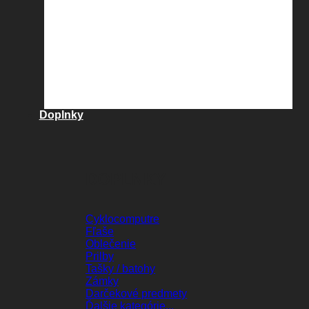
Doplnky
DOPLNKY
Cyklocomputre
Fľaše
Oblečenie
Prilby
Tašky / batohy
Zámky
Darčekové predmety
Ďalšie kategórie...