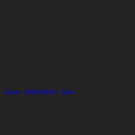
Domov
/
KOMPONENTY
/
Duše
DUŠA AT – ROAD – 700C
FV48 700 X 18 / 25C