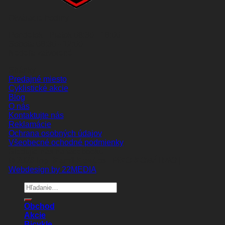
Otváracie hodiny
Pondelok - Piatok 08:30 - 18:00
Sobota 08:30 - 12:00
Nedeľa zatvorené
Stránky
Predajné miesto
Cyklistické akcie
Blog
O nás
Kontaktujte nás
Reklamácie
Ochrana osobných údajov
Všeobecné ochodné podmienky
Sledujte nás na facebooku
© 2026
Ing. Kamil Kovács - PIKO-KOMÁRNO
|
Webdesign by 22MEDIA
Hľadať:
Obchod
Akcie
Bicykle