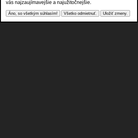
vás najzaujímavejšie a najužitočnejšie.
Áno, so všetkým súhlasím!
Všetko odmietnuť.
Uložiť zmeny.