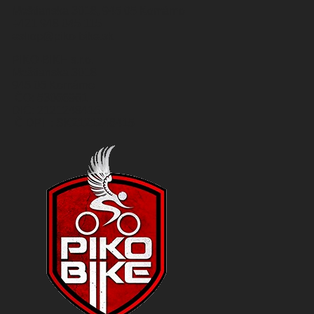
Meštianska 3018, 945 05 Komárno
+421 948 045 115
eshop@piko-bike.sk
PIKO-BIKE s.r.o.
Meštianska 3018
945 05 Komárno
IČO: 53066961
DIČ: 2121248415
IČ DPH: SK2121248415