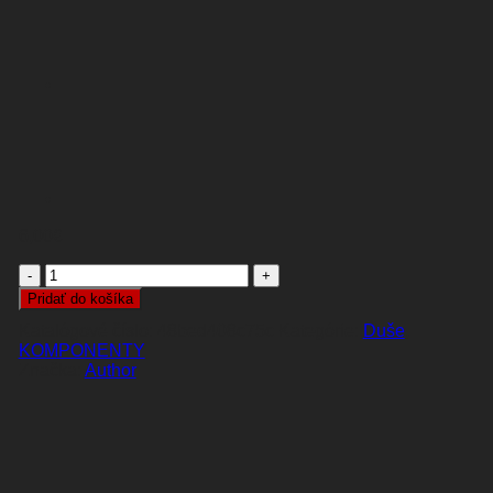
6,00
€
množstvo
DUŠA
Pridať do košíka
AT
Katalógové číslo:
48bed408c75c
Kategórie:
Duše
,
-
KOMPONENTY
ROAD
Author
-
700C
FV48
700
X
18
/