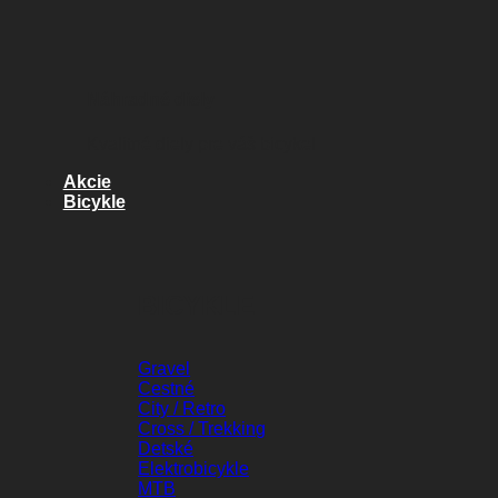
Náhradné diely
Kvalitné diely pre váš bicykel
Akcie
Bicykle
BICYKLE
Gravel
Cestné
City / Retro
Cross / Trekking
Detské
Elektrobicykle
MTB