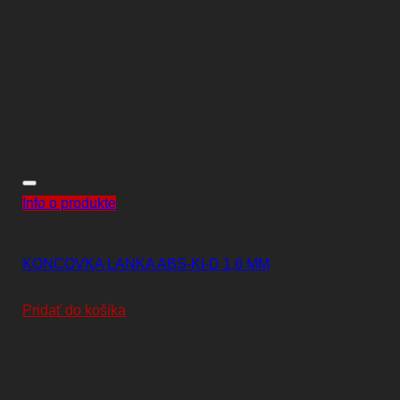
Info o produkte
KOMPONENTY
KONCOVKA LANKA ABS-KI-D 1,6 MM
0,10
€
Pridať do košíka
Spoločnosť PIKO-bike s.r.o
Meštianska 3018, 945 05 Komárno
+421 948 045 115
eshop@piko-bike.sk