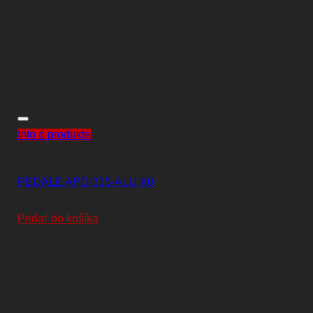
Info o produkte
AKCIE
PEDÁLE APD-315-ALU X0
Pôvodná
Aktuálna
16,50
€
13,50
€
cena
cena
Pridať do košíka
bola:
je:
16,50€.
13,50€.