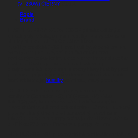
(VT230W) ČIERNY
39,00
€
Popis
Brand
HUSTILKA P2R AIRCORE 30 SP prináša odlišný a
unikátny štýl v kategórii mini hustilky Telo vyrobené zo
zliatiny hliníka – AL
CNC duálna hlava
hustilky
praktická
2-jitá
hlava hustilky, vhodná pre
pre
ventily AV
aj
FV
, ohybná hadička chráni pred
nechceným poškodením, alebo zlomením ventilu počas
hustenia. Dust cap – fixuje hlavu hustilky a je
dizajnovaná tak, aby chránila otvory hlavy hustilky pred
prachom a prípadným poškodením. Toto sú vlastnosti,
ktoré robia z tejto
hustilky
veľmi zaujímavý produkt.
DETAILY
: • duálna hlava pumpy vhodná pre
ventily
AV
(Schrader – S),
FV
(Presta – P) • Max.
tlak:
130psi/9 bar
• Vysúvateľná hadička a
duálna
hlava
chráni ventil pred poškodením •
Zámok
– gumený
prstenec, ktorý chráni pred samovoľným uvoľnením
rukoväte alebo tela pumpy počas jazdy • Hmotnosť:
145
g
• Dĺžka:
235 mm
• Primer tela pumpy:
24 mm
PRÍSLUŠENSTVO
: plastový držiak pod košík na fľašu s