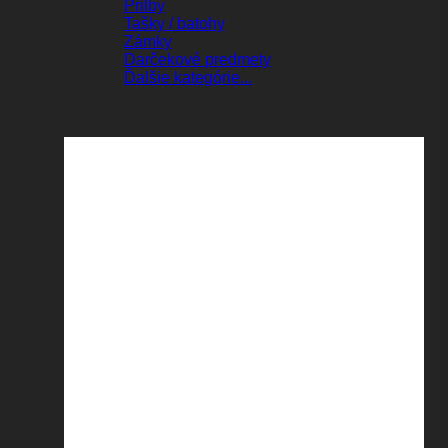
Prilby
Tašky / batohy
Zámky
Darčekové predmety
Ďalšie kategórie...