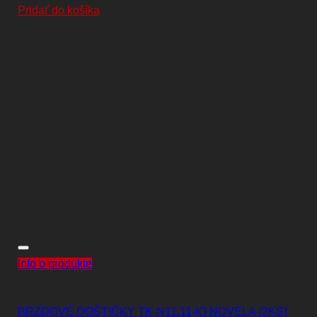
cena
cena
Pridať do košíka
bola:
je:
22,00€.
19,50€.
Info o produkte
KOMPONENTY
BRZDOVÉ DOŠTIČKY TK-N11.11-IO NOVELA (2KS)