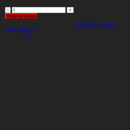
množstvo
HUSTILKA
Pridať do košíka
P2R
EAN:
6973146600226
Kategórie:
DOPLNKY
,
Hustilky
,
AIRCORE
KOMPONENTY
30
P2R
SP
Možno by sa Vám páčilo…