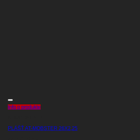
Info o produkte
KOMPONENTY
PLÁŠŤ AT-MOBSTER 26X2,25
Pôvodná
Aktuálna
22,00
€
19,50
€