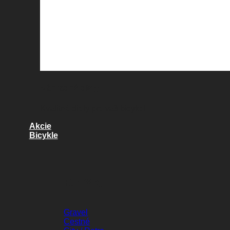
Náhradné diely
Kvalitné diely pre váš bicykel
Akcie
Bicykle
BICYKLE
Gravel
Cestné