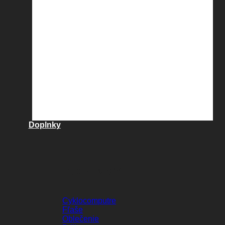
Doplnky
DOPLNKY
Cyklocomputre
Fľaše
Oblečenie