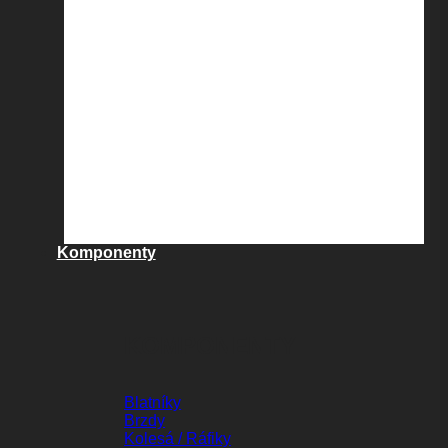
Komponenty
KOMPONENTY
Blatníky
Brzdy
Kolesá / Ráfiky