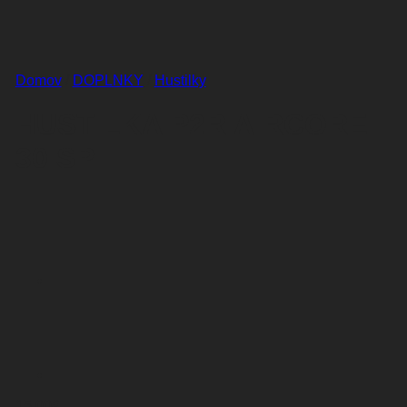
Domov
/
DOPLNKY
/
Hustilky
HUSTILKA P2R AIRCORE
30 SP
15,00
€