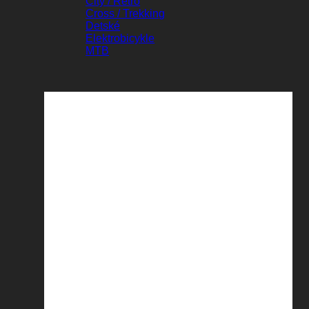
City / Retro
Cross / Trekking
Detské
Elektrobicykle
MTB