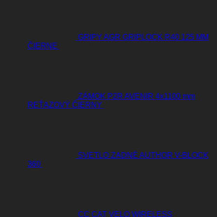
GRIPY AGR GRIPLOCK R40 125 MM
Pôvodná
Aktuálna
ČIERNE
12,00
€
9,50
€
cena
cena
bola:
je:
12,00€.
9,50€.
ZÁMOK P2R AVENIR 4x1100 mm
REŤAZOVÝ ČIERNY
12,00
€
SVETLO ZADNÉ AUTHOR V-BLOCK
Pôvodná
Aktuálna
360
24,00
€
21,50
€
cena
cena
bola:
je:
24,00€.
21,50€.
CC CAT VELO WIRELESS