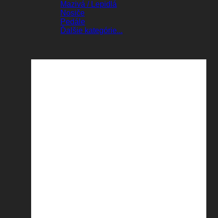
Mazivá / Lepidlá
Nosiče
Pedále
Ďalšie kategórie...