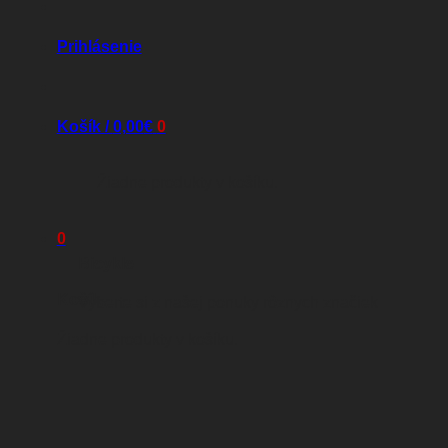
Prihlásenie
Košík /
0,00
€
0
Žiadne produkty v košíku.
0
Bicykle
Košík
Vyberte si z našej ponuky rôznych značiek
Žiadne produkty v košíku.