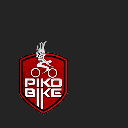
PIKO-BIKE s.r.o.
Meštianska 3018
945 05 Komárno
IČO: 53066961
DIČ: 2121248415
IČ DPH: SK2121248415
Otváracie hodiny