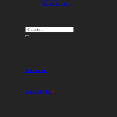
Náhradné diely
Hľadať:
Prihlásenie
Košík /
0,00
€
0
Žiadne produkty v košíku.