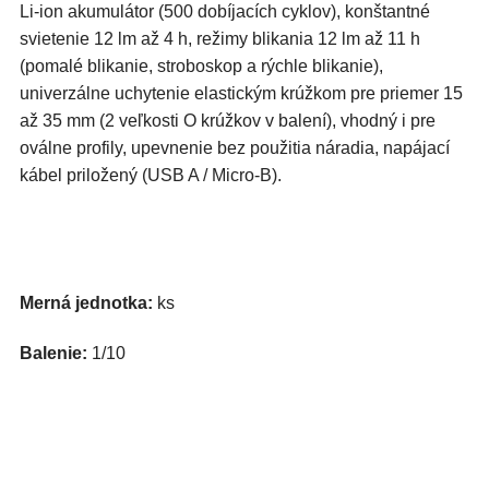
Li-ion akumulátor (500 dobíjacích cyklov), konštantné
svietenie 12 lm až 4 h, režimy blikania 12 lm až 11 h
(pomalé blikanie, stroboskop a rýchle blikanie),
univerzálne uchytenie elastickým krúžkom pre priemer 15
až 35 mm (2 veľkosti O krúžkov v balení), vhodný i pre
oválne profily, upevnenie bez použitia náradia, napájací
kábel priložený (USB A / Micro-B).
Merná jednotka:
ks
Balenie:
1/10