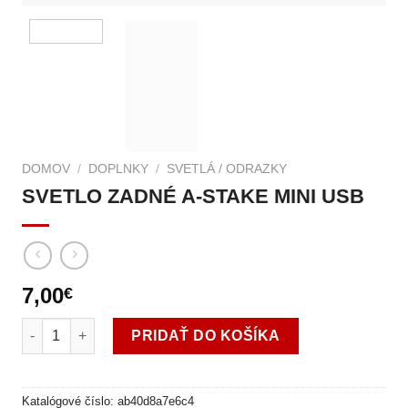
DOMOV
/
DOPLNKY
/
SVETLÁ / ODRAZKY
SVETLO ZADNÉ A-STAKE MINI USB
7,00
€
množstvo SVETLO ZADNÉ A-STAKE MINI USB
PRIDAŤ DO KOŠÍKA
Katalógové číslo:
ab40d8a7e6c4