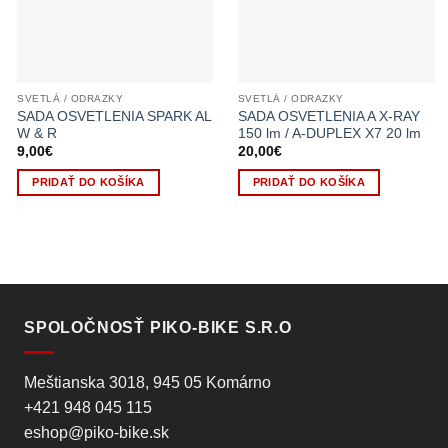
SVETLÁ / ODRAZKY
SVETLÁ / ODRAZKY
SADA OSVETLENIA SPARK AL
SADA OSVETLENIA A X-RAY
W & R
150 lm / A-DUPLEX X7 20 lm
9,00
€
20,00
€
PRIDAŤ DO KOŠÍKA
PRIDAŤ DO KOŠÍKA
SPOLOČNOSŤ PIKO-BIKE S.R.O
Meštianska 3018, 945 05 Komárno
+421 948 045 115
eshop@piko-bike.sk