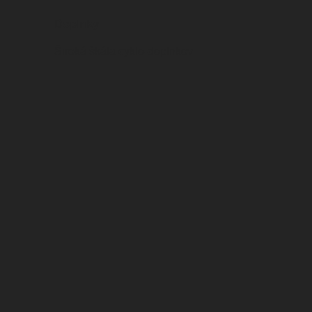
Doplnky
Široká škála cyklo-doplnkov