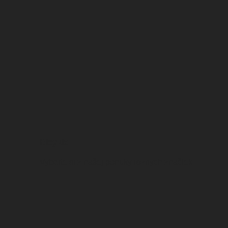
Bicykle
Vyberte si z našej ponuky rôznych značiek