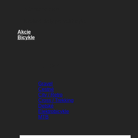
Náhradné diely
Kvalitné diely pre váš bicykel
Akcie
Bicykle
BICYKLE
Gravel
Cestné
City / Retro
Cross / Trekking
Detské
Elektrobicykle
MTB