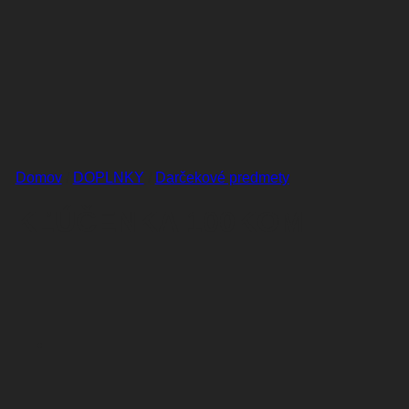
Domov
/
DOPLNKY
/
Darčekové predmety
KĽÚČENKA 100KOM