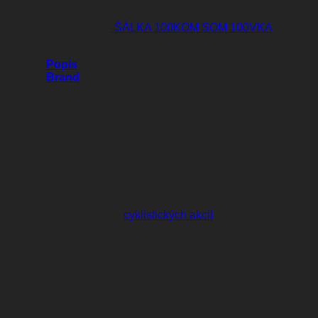
ŠÁLKA 100KOM SOM 100VKA
13,00
€
Popis
Brand
KĽÚČENKA 100KOM.com je výborná, drobná
pozornosť predovšetkým pre tých cyklistov, ktorí zdolali
niektorú z výziev „Komárňanskej stovky“. Kľúčenka v
tvare bicykla, varobená z hliníkovej zliatiny, prinesie
radosť aj tím, ktorí túto instantnú cyklotúru ešte
nepoznajú. Je to proste praktický darček každého
priaznivca cyklistiky.
Navyše jej kúpou podporíš činnosť cyklistického klubu a
prispeješ k realizácií
cyklistických akcií
počas celého
roka, pre všetky vekové kategórie.
Brand
Iný