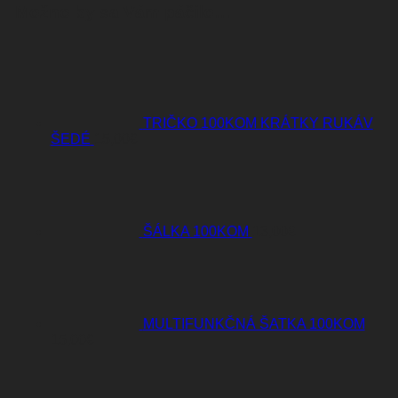
Možno by sa Vám páčilo…
TRIČKO 100KOM KRÁTKY RUKÁV
ŠEDÉ
15,00
€
ŠÁLKA 100KOM
13,00
€
MULTIFUNKČNÁ ŠATKA 100KOM
15,00
€