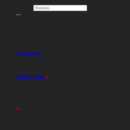
Hľadať:
Prihlásenie
Košík /
0,00
€
0
Žiadne produkty v košíku.
0
Košík