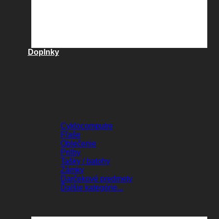
Doplnky
DOPLNKY
Cyklocomputre
Fľaše
Oblečenie
Prilby
Tašky / batohy
Zámky
Darčekové predmety
Ďalšie kategórie...