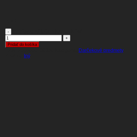
5,00
€
množstvo KĽÚČENKA 100KOM
Pridať do košíka
EAN:
2000000138350
Kategória:
Darčekové predmety
Iný