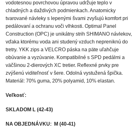
vodotesnou povrchovou úpravou udržuje teplo v
chladných a daždivých podmienkach. Anatomicky
tvarované návleky s lepenými švami zvyšujú komfort pri
pedálovaní a ochranu voči vlhkosti. Optimal Panel
Construction (OPC) je unikátny strih SHIMANO návlekov,
vďaka ktorému voda ani studený vzduch nepreniknú do
tretry. YKK zips a VELCRO páska na päte uľahčuje
obúvanie a vyzúvanie. Kompatibilné s SPD pedálmi a
väčšinou 2-dierových XC tretier. Reflexné prvky pre
zvýšenú viditeľnosť v šere. Odolná vystužená špička.
Materiál: 70% guma, 20% polyamid, 10% elastan.
Veľkosť:
SKLADOM L (42-43)
NA OBJEDNÁVKU: M (40-41)