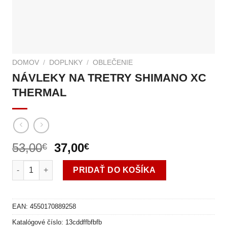
DOMOV
/
DOPLNKY
/
OBLEČENIE
NÁVLEKY NA TRETRY SHIMANO XC
THERMAL
53,00
Pôvodná
37,00
Aktuálna
€
€
cena
cena
množstvo NÁVLEKY NA TRETRY SHIMANO XC THERMAL
bola:
je:
PRIDAŤ DO KOŠÍKA
53,00€.
37,00€.
EAN:
4550170889258
Katalógové číslo:
13cddffbfbfb