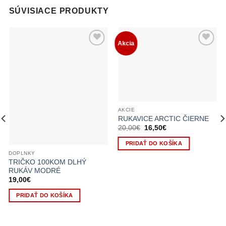
SÚVISIACE PRODUKTY
Akcia
AKCIE
RUKAVICE ARCTIC ČIERNE
20,00
€
Pôvodná
16,50
€
Aktuálna
cena
cena
bola:
je:
PRIDAŤ DO KOŠÍKA
20,00€.
16,50€.
DOPLNKY
TRIČKO 100KOM DLHÝ
RUKÁV MODRÉ
19,00
€
PRIDAŤ DO KOŠÍKA