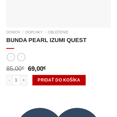
DOMOV
/
DOPLNKY
/
OBLEČENIE
BUNDA PEARL IZUMI QUEST
85,00
Pôvodná
69,00
Aktuálna
€
€
cena
cena
množstvo BUNDA PEARL IZUMI QUEST
bola:
je:
PRIDAŤ DO KOŠÍKA
85,00€.
69,00€.