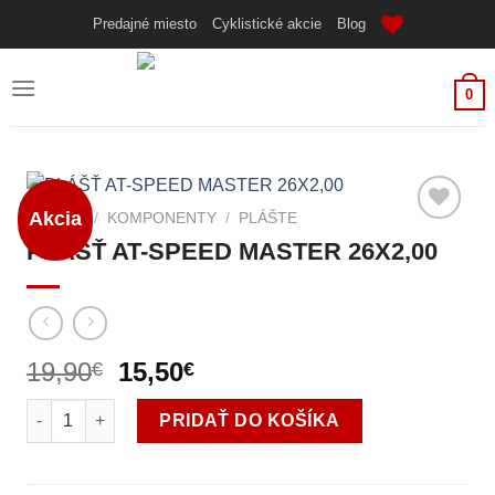
Skip
Predajné miesto
Cyklistické akcie
Blog
to
content
0
Akcia
DOMOV
/
KOMPONENTY
/
PLÁŠTE
PLÁŠŤ AT-SPEED MASTER 26X2,00
19,90
Pôvodná
15,50
Aktuálna
€
€
cena
cena
množstvo PLÁŠŤ AT-SPEED MASTER 26X2,00
bola:
je:
PRIDAŤ DO KOŠÍKA
19,90€.
15,50€.