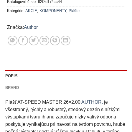
Katalógové číslo:
92f2d174cc44
Kategórie:
AKCIE
,
KOMPONENTY
,
Plášte
Author
POPIS
BRAND
Plášť AT-SPEED MASTER 26×2,00
AUTHOR,
je
všestranný, rýchly a robustný, stredový dezén s nízkými
výstupkami tvaru ihlanu zaručuje nízky valivý odpor a
poskytuje vynikajúcu prilnavosť na tvrdom povrchu, hrubé
bočné výstupky dodajú vášmu bicyklu stabilitu v teréne,