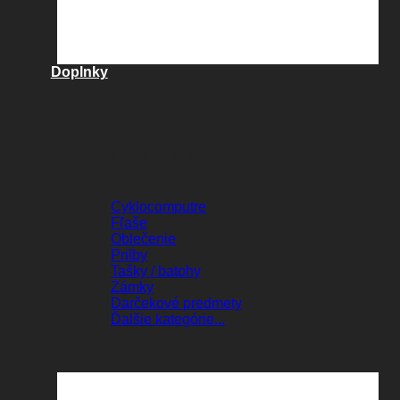
Doplnky
DOPLNKY
Cyklocomputre
Fľaše
Oblečenie
Prilby
Tašky / batohy
Zámky
Darčekové predmety
Ďalšie kategórie...