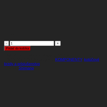
12,00
€
množstvo
BRZDOVÉ
Pridať do košíka
PLATNIČKY
EAN:
4550170900700
Katalógové číslo:
SHIMANO
EBPB03SRESINA
Kategórie:
KOMPONENTY
,
kotúčové
RESIN
brzdy a príslušenstvo
B05S
Shimano