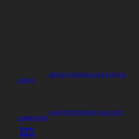
Možno by sa Vám páčilo…
BRZDA HYDRAULICKÁ E-MT410
ZADNÁ
71,00
€
ADAPTÉR PREDNÝ NA KOTÚČ
160MM PM/IS
11,00
€
Popis
Brand