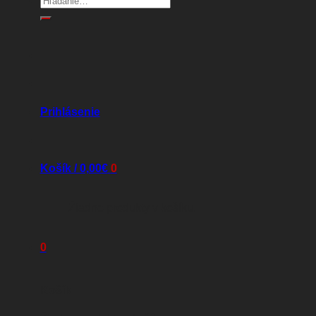
Prihlásenie
Košík /
0,00
€
0
Žiadne produkty v košíku.
0
Košík