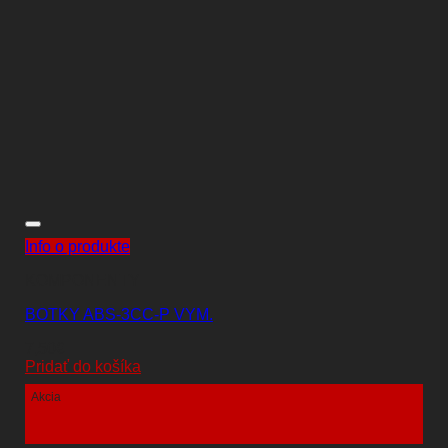
Info o produkte
KOMPONENTY
BOTKY ABS-3CC-P VYM.
7,50
€
Pridať do košíka
Akcia