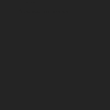
Doplnky
Široká škála cyklo-doplnkov