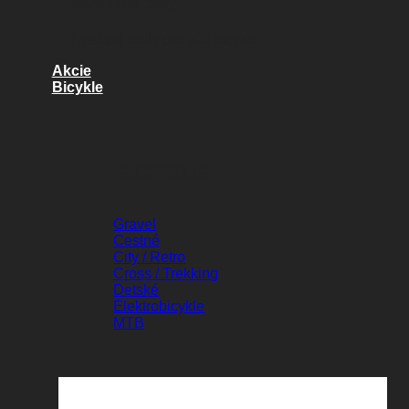
Náhradné diely
Kvalitné diely pre váš bicykel
Akcie
Bicykle
BICYKLE
Gravel
Cestné
City / Retro
Cross / Trekking
Detské
Elektrobicykle
MTB