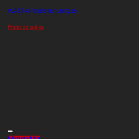
KOMPONENTY
PLÁŠŤ AT-MOBSTER 26X2,25
Pôvodná
Aktuálna
22,00
€
19,50
€
cena
cena
Pridať do košíka
bola:
je:
22,00€.
19,50€.
Info o produkte