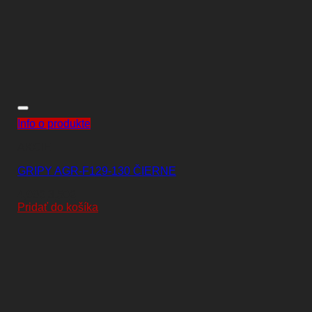
Info o produkte
AKCIE
GRIPY AGR-F129-130 ČIERNE
Pôvodná
Aktuálna
4,00
€
3,50
€
cena
cena
Pridať do košíka
bola:
je:
4,00€.
3,50€.