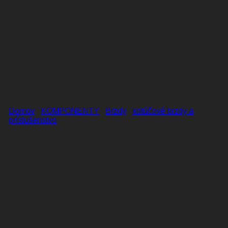
Domov
/
KOMPONENTY
/
Brzdy
/
kotúčové brzdy a
príslušenstvo
BRZDOVÉ PLATNIČKY
SHIMANO RESIN B05S