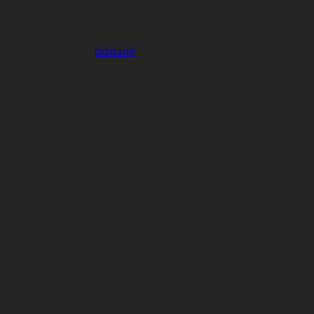
Brzdové platničky Shimano Resin B05S, nahradzujú
doterajšie Resin B03S. Sú odolnejšie voči opotrebeniu
(+50% oproti B01S).
Kompatibilné s
brzdami
: BR-M506 / M486 / M475 /
M416 / M396 / M375 / M355 / MT500 / MT400 / MT201 /
MT200
Prevedenie Resin (polymérové)
Typ: MTB,
Materiál: Oceľ
Brand
Shimano
Súvisiace produkty