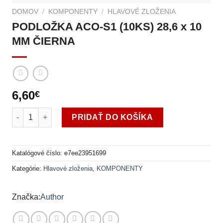
DOMOV
/
KOMPONENTY
/
HLAVOVÉ ZLOŽENIA
PODLOŽKA ACO-S1 (10KS) 28,6 x 10
MM ČIERNA
6,60
€
množstvo PODLOŽKA ACO-S1 (10KS) 28,6 x 10 MM ČIERNA
PRIDAŤ DO KOŠÍKA
Katalógové číslo:
e7ee23951699
Kategórie:
Hlavové zloženia
,
KOMPONENTY
Author