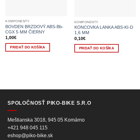
KOMPONENTY
KOMPONENTY
BOVDEN BRZDOVÝ ABS-Bb-
KONCOVKA LANKA ABS-KI-D
CGX 5 MM ČIERNY
1,6 MM
1,00
€
0,10
€
PRIDAŤ DO KOŠÍKA
PRIDAŤ DO KOŠÍKA
SPOLOČNOSŤ PIKO-BIKE S.R.O
Meštianska 3018, 945 05 Komárno
+421 948 045 115
eshop@piko-bike.sk