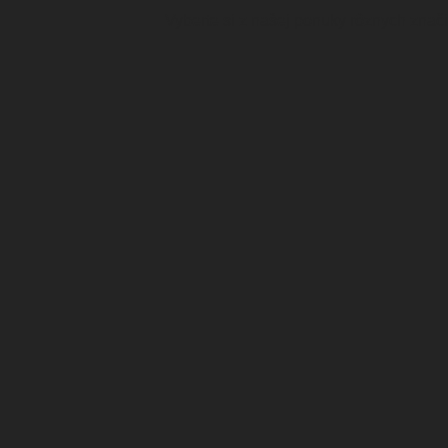
Vyberte si z našej ponuky rôznych znač