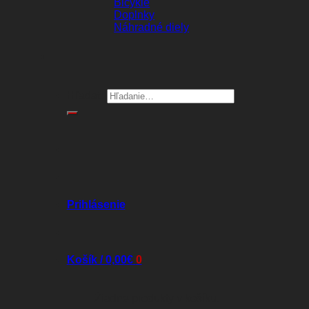
Bicykle
Doplnky
Náhradné diely
Hľadať:
Prihlásenie
Košík /
0,00
€
0
Žiadne produkty v košíku.