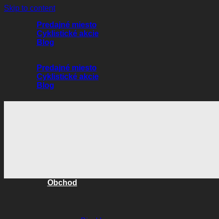
Skip to content
Predajné miesto
Cyklistické akcie
Blog
Predajné miesto
Cyklistické akcie
Blog
Obchod