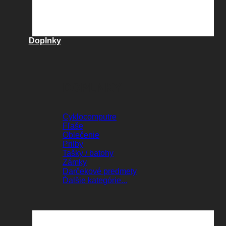
Doplnky
DOPLNKY
Cyklocomputre
Fľaše
Oblečenie
Prilby
Tašky / batohy
Zámky
Darčekové predmety
Ďalšie kategórie...