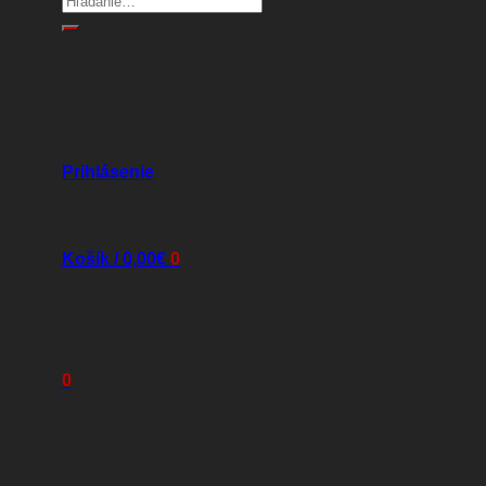
Prihlásenie
Košík /
0,00
€
0
Žiadne produkty v košíku.
0
Košík