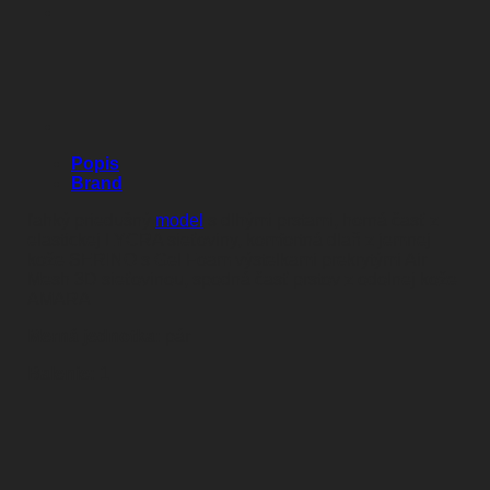
Popis
Brand
ľahký priedušný
model
s dlhými prstami, horná časť z
elastickej LYCRA sieťoviny, komfortná dlaň z jemnej
kože SERINO s Gel Foam výstelkami prekrytými Air
Mesh 3D sieťovinou, spodná časť prstov z odolnej kože
AMARA
Merná jednotka:
pár
Balenie:
1