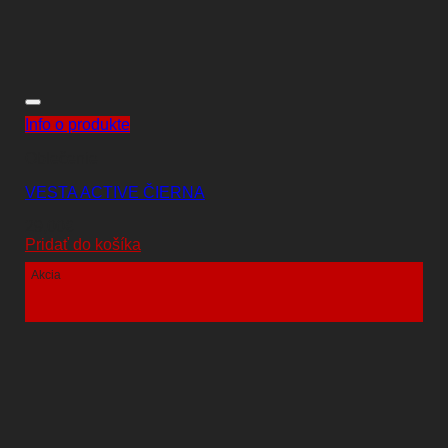
Info o produkte
Oblečenie
VESTA ACTIVE ČIERNA
29,00
€
Pridať do košíka
Akcia