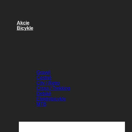
Náhradné diely
Kvalitné diely pre váš bicykel
Akcie
Bicykle
BICYKLE
Gravel
Cestné
City / Retro
Cross / Trekking
Detské
Elektrobicykle
MTB