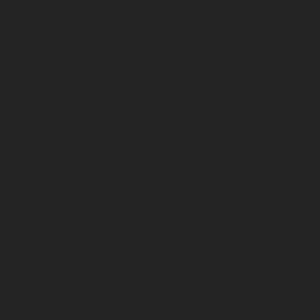
Doplnky
Široká škála cyklo-doplnkov