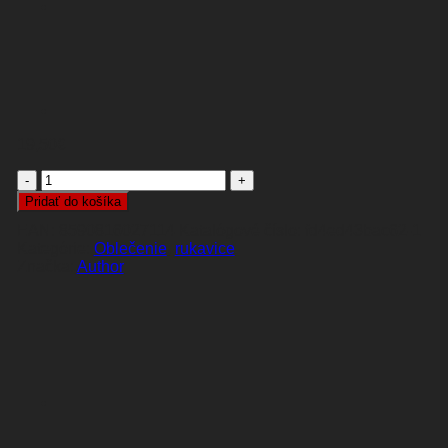
19,50
€
množstvo
RUKAVICE
Pridať do košíka
WINDSTER
EAN:
8590816027114
Katalógové číslo:
fd4ed43bac62-1
X5
Kategórie:
Oblečenie
,
rukavice
ČIERNE/NEÓN
Author
ŽLTÉ