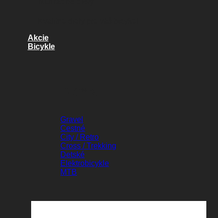
Náhradné diely
Kvalitné diely pre váš bicykel
Akcie
Bicykle
BICYKLE
Gravel
Cestné
City / Retro
Cross / Trekking
Detské
Elektrobicykle
MTB