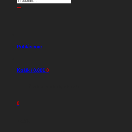
Prihlásenie
Košík /
0,00
€
0
Žiadne produkty v košíku.
0
Košík