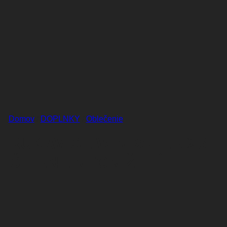
Domov
/
DOPLNKY
/
Oblečenie
RUKAVICE WINDSTER X5
ČIERNE/NEÓN ŽLTÉ