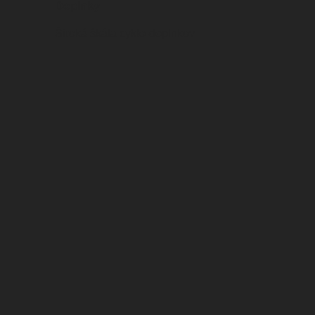
Doplnky
Široká škála cyklo-doplnkov