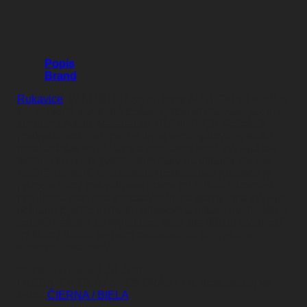
Popis
Brand
Rukavice
WINDSTER X5 od firmy AUTHOR sú ideálne
pre chladné a veterné počasie, spríjemnia vašu jazdu v
zimnom období. Materiál ULTRA III TECH Softshell
poskytuje ochranu proti vetru a vode, gélové výstelky
redukujú tlak na ulnárny a mediánny nerv, zvyšujú tak
komfort pri jazde (uľahčením tlaku na ulnárny nerv je
možné zabrániť znecitliveniu prstov), tvar rukavice je
prispôsobený pohyblivosti prstov pri radení a brzdení,
predĺžená manžeta s nastavením na suchý zips zvyšuje
ochranu prechodu medzi rukávom a rukavicou, mäkké a
odolné nášivky zo syntetickej kože pre dlhšiu životnosť,
mäkčený fleece na palci pre stieranie potu alebo
vlhkosti z okuliarov.
VEĽKOSTI: S,M,L,XL,XXL
FARBA: ČIERNA / NEÓNOVÁ ŽLTÁ, dostupná aj vo
farbe:
ČIERNA / BIELA