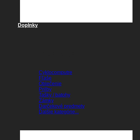
Doplnky
DOPLNKY
Cyklocomputre
Fľaše
Oblečenie
Prilby
Tašky / batohy
Zámky
Darčekové predmety
Ďalšie kategórie...