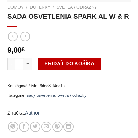
DOMOV
/
DOPLNKY
/
SVETLÁ / ODRAZKY
SADA OSVETLENIA SPARK AL W & R
9,00
€
množstvo SADA OSVETLENIA SPARK AL W & R
PRIDAŤ DO KOŠÍKA
Katalógové číslo:
6ddd8cf4ea1a
Kategórie:
sady osvetlenia
,
Svetlá / odrazky
Author