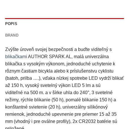
POPIS
BRAND
Zvýšte úroveň svojej bezpečnosti a buďte viditeľný s
blikačkami
AUTHOR SPARK AL, malá univerzálna
blikačka s vysokým výkonom, jednoduché uchytenie k
rôznym častiam bicykla alebo k príslušenstvu cyklistu
(batoh, prilba ….), vďaka nízkej spotrebe LED vydrží blikať
až 150 h, vysoký svetelný výkon LED 5 lm a sú
viditeľné na 500 m. a v šírke uhla do 240°, 3 svetelné
režimy, rýchle blikanie (50 h), pomalé blikanie 150 h) a
konštantné svietenie (20 h), univerzálny silikónový
remienok, jednoduché upevnenie pre priemer 15 až 35
mm (vhodný i pre oválne profily), 2x CR2032 batérie sú
priložené.