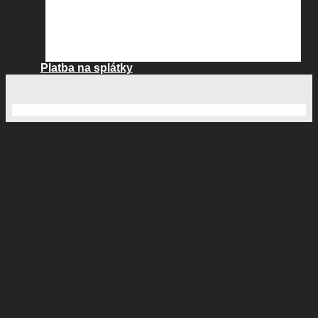
Platba na splátky
MERIDA ROAD CUP 2024
Cyklistika pre všetkých SZC
Slovenský pohár Masters