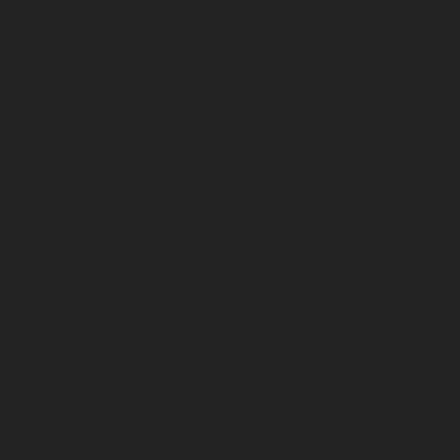
Doplnky
Široká škála cyklo-doplnkov