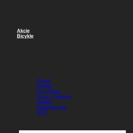
Náhradné diely
Kvalitné diely pre váš bicykel
Akcie
Bicykle
BICYKLE
Gravel
Cestné
City / Retro
Cross / Trekking
Detské
Elektrobicykle
MTB