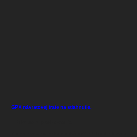
GPX návratovej trate na stiahnutie.
Prístup a parkovanie:
Z oboch smerov po komunikácii 64. Odbočiť z hlavnej