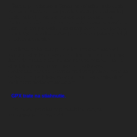
Štart je pri reštaurácii Sistag na začiatku cyklo-cesty
Komárno-Kravany. Trať pretekov vedie po cyklistickej
ceste na brehu Váhu a Dunaja popri obciach Iža,
Patince s cieľom pred obcou Žitava. Cesta na vytýčenej
trase má rovný a kvalitný asfaltový povrch, bez pohybu
motorových vozidiel, avšak je možný obojstranný pohyb
chodcov a cyklistov.
Celková dĺžka trasy je 14,9 km. Pretekári všetkých
kategórií absolvujú trasu len jedným smerom z miesta
štartu do miesta cieľa, na trati nebude obrátka. Trať je
absolútna rovina, povrch trate je hladký asfalt.
Cyklocesta nebude uzavretá pred verejnosťou, preto sa
od každého pretekára vyžaduje primeraná ostražitosť,
kvôli nepredvídaným situáciám.
GPX trate na stiahnutie.
Pre návrat pretekárov je paralelná verejná
komunikácia – cesta č.63.