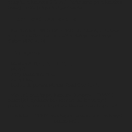
cesty ku reštaurácii SISTAG. Parkovanie pri reštaurácii
Sistag, podľa pokynov organizátora
Technické ustanovenia:
Na pretekoch MERIDA ROAD CUP štartujú pretekári
s Licenciou SZC na rok 2024 s platným štartovným
číslom MRC 2024.
Kategórie:
Masters A, B, C, D, E, F, G, H,
Muži B,
Ženy Masters A, B, C,
Ženy Elite,
bodujú do pohára Merida Road Cup 2024.
Vložené preteky pre Kadetov, Juniorov, HOBBY (
dospelých cyklistov bez licencie) sú len verejné
preteky, nebodujú do pohára Merida Road Cup 2024.
Pretekári HOBBY pretekajú v nasledujúcich vekových
kategóriách: