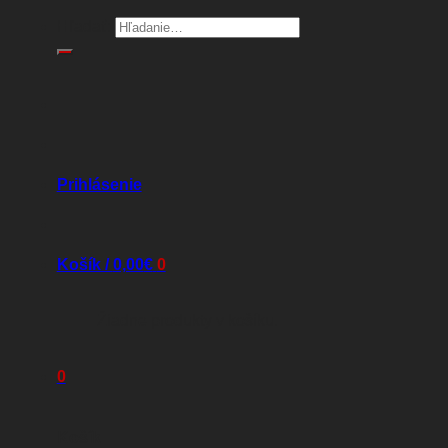
Hľadať:
Prihlásenie
Košík /
0,00
€
0
Žiadne produkty v košíku.
0
Košík