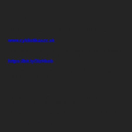
Medcom Komárno.
Prihlášky:
Do všetkých kategórií MERIDA ROAD CUP sa
prihlasuje elektronicky na stránke
www.cyklistikaszc.sk
.
Kategórie mládež a pre verejnosť HOBBY – cyklistov
bez licencie, sa prihlasujú e-formulárom:
https://bit.ly/3lzHkeb
.
Elektronické registrácie budú ukončené vo štvrtok 2.
mája 2024, o 24.00 h.
Úhrada štartovného:
v hotovosti do 4. mája 2024 do 18.00 v cykloshope
PIKO-BIKE, Komárno, Meštianska 3018
bankovým prevodom
do 3. mája 2024
do 24.00h. Č.
účtu:
SK45 7500 0000 0040 2089 3094.
Variabilný symbol: Meno a rok narodenia.