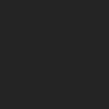
Záverečné ustanovenia:
Preteká sa podľa pravidiel SZC a tohto rozpisu.
Preteky sú na trati bez prístupu motorových vozidiel,
avšak cyklocesta nie je uzavretá pred verejnosťou,
preto sa od každého pretekára vyžaduje primeraná
ostražitosť, kvôli nepredvídaným situáciám.
Pretekári štartujú v celoplastových prilbách, riadne
pripevnených na hlave, počas trvania pretekov.
Podľa aktuálnych Pravidiel SZC musia všetci
pretekári štartovať len v klubových dresoch. Pretekov
sa zúčastňujú pretekári s dobrým zdravotným stavom,
štartujú dobrovoľne, na vlastnú zodpovednosť a
nebezpečie.
Súhlas s podmienkami štartu potvrdí každý pretekár
svojim podpisom do štartovnej listiny. Usporiadateľ si
vyhradzuje právo úpravy tohto rozpisu v prípade
nepredvídaných okolností.
Po štarte prvej kategórie pretekárov, nie je dovolené
trénovať, alebo jazdiť po trati časovky.