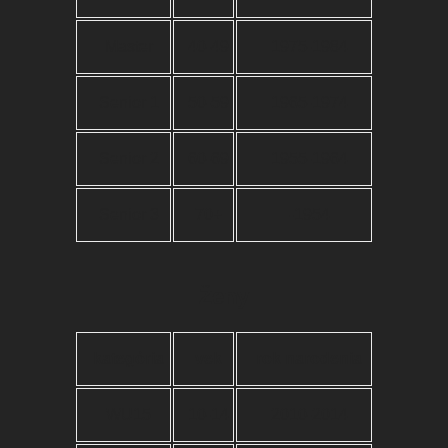
Master
40-49
1975-1984
Senior 1
50-59
1965-1974
Senior 2
60-69
1955-1964
Senior 3
70+
-1954
Ženy
kategória
vek
rok narodenia
WU15
10-14
2010-2014