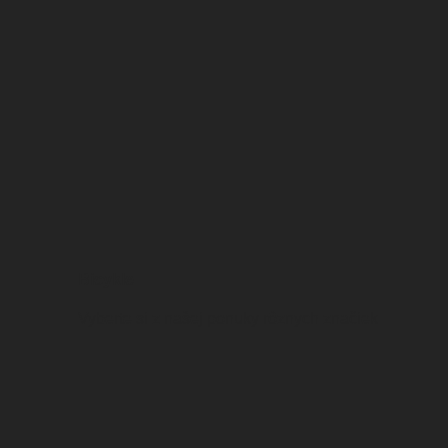
Bicykle
Vyberte si z našej ponuky rôznych značiek