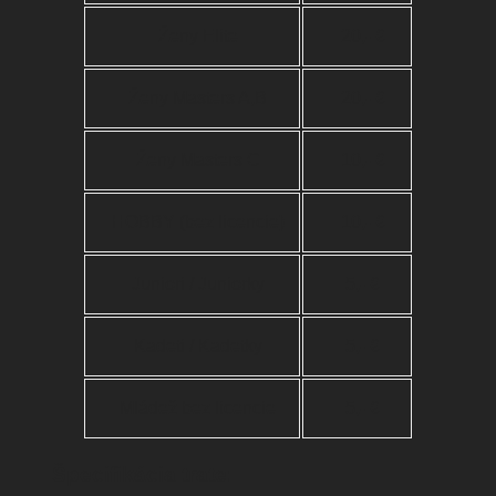
Ženy Elite
20,- €
Ženy Masters A,B
20,- €
Ženy Masters C
10,- €
HOBBY (bez licencie)
10,- €
Juniori / Juniorky
5,- €
Kadeti / Kadetky
5,- €
Mládež bez licencie
5,- €
Špecifikácia trate: