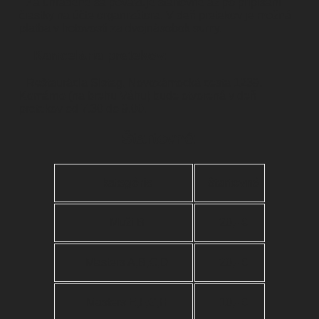
Za uhradené sa považuje štartovné až po pripísaní
čiastky na účte organizátora. V deň pretekov je možná
platba v hotovosti za dvojnásobok sumy.
Kancelária pretekov:
Reštaurácia Sistag, Novozámocká cesta 1239,
Komárno (na brehu Váhu) bude otvorená v deň
pretekov od 7.30 do 9.00.
Štartovné:
kategórie
štartovné
Muži B
20,- €
Masters A,B,C,D
20,- €
Masters E,F,G,H
10,- €