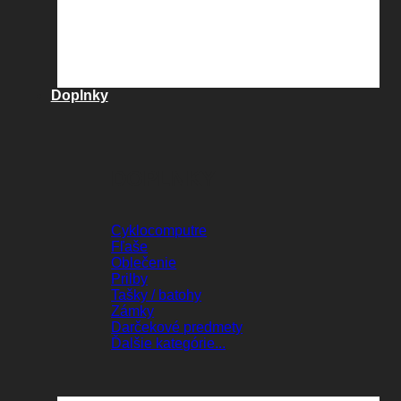
Doplnky
DOPLNKY
Cyklocomputre
Fľaše
Oblečenie
Prilby
Tašky / batohy
Zámky
Darčekové predmety
Ďalšie kategórie...