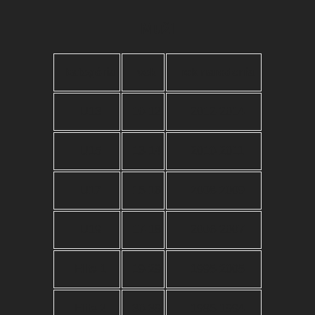
Muži
kategória
vek
rok narodenia
U13
10-12
2012-2014
U15
13-14
2010-2011
U17
15-16
2008-2009
U19
17-18
2006-2007
Elite 1
19-29
1995-2005
Elite 2
30-39
1985-1994