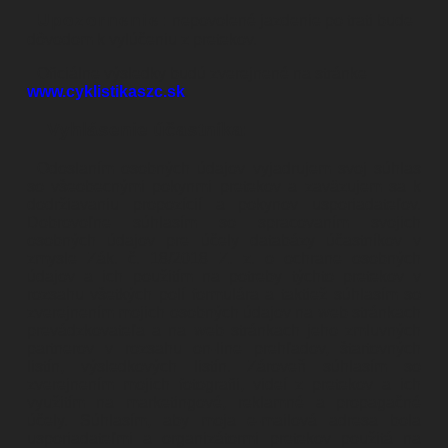
Upozornenie:
nepovolené jazdenie po trati bude
dôvodom k vylúčeniu z pretekov.
Oficiálne výsledky budú zverejnené na stránke
www.cyklistikaszc.sk
.
Vyhlásenie účastníka:
Odoslaním osobných údajov vyjadrujem svoj súhlas
so všeobecnými pokynmi pretekov a zaväzujem sa k
dodržiavaniu propozícií a pokynov usporiadateľov.
Dobrovoľne súhlasím so spracovaním svojich
osobných údajov pre účely databázy účastníkov v
zmysle Zák. č. 18/2018 Z. z. o ochrane osobných
údajov a ich použitím na potreby týchto pretekov v
rozsahu všetkých polí formulára a taktiež súhlasím so
zverejnením mojich osobných údajov na web stránkach
prevádzkovateľa a na web stránkach jeho zmluvných
partnerov v rozsahu on-line prehľadov, štartovných
listín, výsledkových listín. Zároveň súhlasím so
zverejnením mojich fotografii, videí z pretekov a ich
využitím na marketingové, reklamné a propagačné
účely. Súhlasím, aby moja e-mailová adresa bola
usporiadateľmi a organizátormi pretekov použitá na