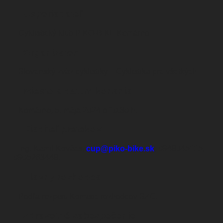
Usporiadateľ:
Cyklistický klub PIKO-BIKE Komárno
Organizátor:
Slovenský zväz cyklistiky – Cyklistika pre všetkých
Miesto a dátum konania:
Komárno, 5. mája 2024 o 10.30 h.
Riaditeľ pretekov:
Ing. Kamil Kovács,
cup@piko-bike.sk
, 0948045115,
0905263448.
Hlavný rozhodca:
Podľa rozpisu Komisie rozhodcov SZC.
Zdravotné zabezpečenie: