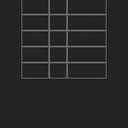
WU17
15-16
2008-2009
WU19
17-18
2006-2007
Welite
19-39
1985-2005
WMaster
40-49
1975-1984
WSenior
50+
-1974
HOBBY pretekári obdržia vratné štartové čísla od
usporiadateľa v kancelárii pretekov.
Štart kategórií:
Štartuje sa jednotlivo od najslabšej kategórie pre