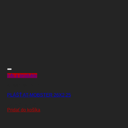
Info o produkte
KOMPONENTY
PLÁŠŤ AT-MOBSTER 26X2,25
Pôvodná
Aktuálna
22,00
€
19,50
€
cena
cena
Pridať do košíka
bola:
je:
22,00€.
19,50€.