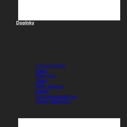
Doplnky
DOPLNKY
Cyklocomputre
Fľaše
Oblečenie
Prilby
Tašky / batohy
Zámky
Darčekové predmety
Ďalšie kategórie...