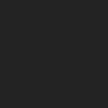
Doplnky
Široká škála cyklo-doplnkov