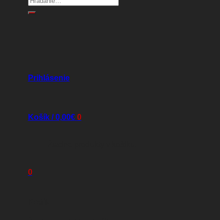
Prihlásenie
Košík /
0,00
€
0
Žiadne produkty v košíku.
0
Košík