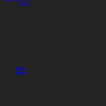
Author
0,55
L
TRANSPARENTNÁ/
ČIERNA/RUŽOVÁ
Popis
Brand
Merná jednotka:
ks
Balenie:
1