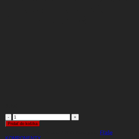
L TRANSPARENTNÁ/
ČIERNA/RUŽOVÁ
3,90
€
množstvo
FĽAŠA
Pridať do košíka
AB-
Katalógové číslo:
f4ba0edb356f
Kategórie:
Fľaše
,
FLASH
KOMPONENTY
X9