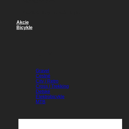
Náhradné diely
Kvalitné diely pre váš bicykel
Akcie
Bicykle
BICYKLE
Gravel
Cestné
City / Retro
Cross / Trekking
Detské
Elektrobicykle
MTB