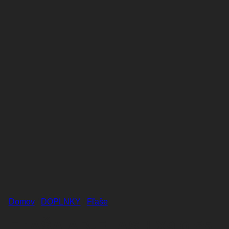
Domov
/
DOPLNKY
/
Fľaše
FĽAŠA AB-FLASH X9 0,55