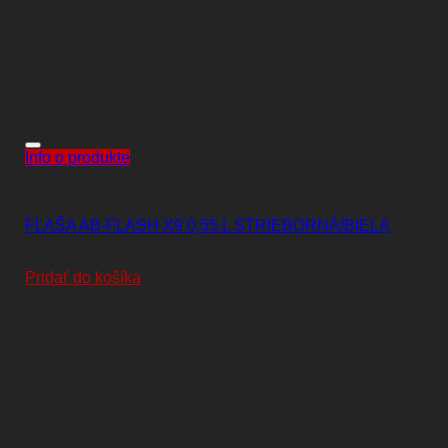
Info o produkte
Fľaše
FĽAŠA AB-FLASH X9 0,55 L STRIEBORNÁ/BIELA
3,90
€
Pridať do košíka