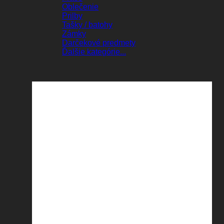
Oblečenie
Prilby
Tašky / batohy
Zámky
Darčekové predmety
Ďalšie kategórie...