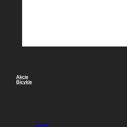
Náhradné diely
Kvalitné diely pre váš bicykel
Akcie
Bicykle
BICYKLE
Gravel