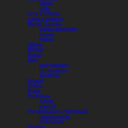
kolesá
ráfiky
Kryty a chrániče
Lanká a bowdeny
Mazivá / Lepidlá
čistiace prostriedky
lepenie
mazivá
Náboje
Náradie
Nosiče
Osky
osky nábojové
rýchloupináky
zap.stredy
Ostatné
Pedále
Plášte
Predstavce
A-head
klasické
Prehadzovačky / Prešmykače
prehadzovačky
prešmykače
Radenie