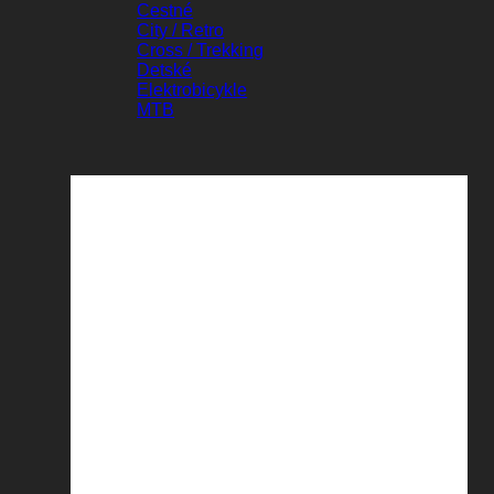
Cestné
City / Retro
Cross / Trekking
Detské
Elektrobicykle
MTB