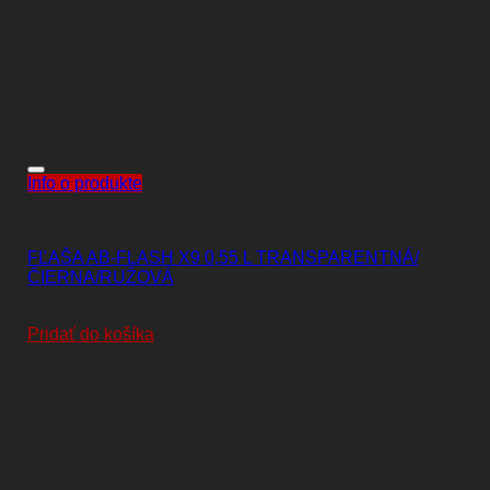
Info o produkte
Fľaše
FĽAŠA AB-FLASH X9 0,55 L TRANSPARENTNÁ/
ČIERNA/RUŽOVÁ
3,90
€
Pridať do košíka