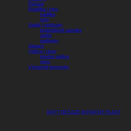
Reťaze
Riadítka / rohy
riadítka
rohy
Sedlá / sedlovky
podsedlové upináky
sedlá
sedlovky
Stojany
Vidlice / rámy
predné vidlice
rámy
Výmenné koncovky
Naposledy prezreté
KRYT REŤAZE ROTAČNÝ PLAST
4,50
€