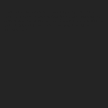
Fľaše
Fľaše, ktoré sa počas dlhej cyklotúry vždy zídu. Pitný
režim je dôležitý pri akomkoľvek športe, ani cyklistika nie
je výnimkou. Na bicykel je možné upevniť rôzne košíky na
fľaše. K dispozícii máme rôzne farby aj veľkosti za
výhodné ceny.