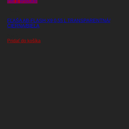
Info o produkte
Fľaše
FĽAŠA AB-FLASH X9 0,55 L TRANSPARENTNÁ/
ČIERNA/BIELA
3,90
€
Pridať do košíka