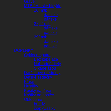
Gravel
MTB / Horské bicykle
26" mtb
dámske
pánske
27,5″ mtb
dámske
pánske
29″ mtb
dámske
pánske
DOPLNKY
Cyklocomputre
Bez kabeláže
Náhradné diely
S kabelážou
Darčekové predmety
Detské sedačky
Fľaše
Hustilky
Košíky na fľaše
Košíky na nosiče
Oblečenie
bundy
čiapky/šatky