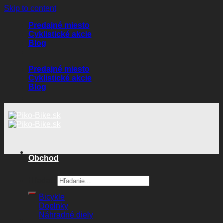
Skip to content
Predajné miesto
Cyklistické akcie
Blog
Predajné miesto
Cyklistické akcie
Blog
Obchod
Hľadať:
Bicykle
Doplnky
Náhradné diely