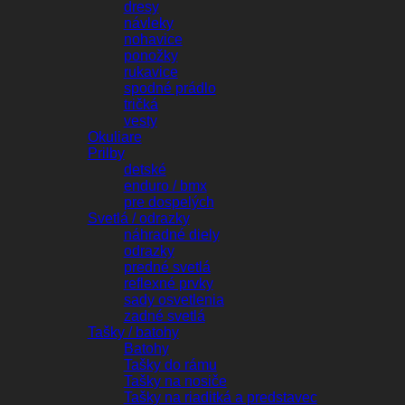
dresy
návleky
nohavice
ponožky
rukavice
spodné prádlo
tričká
vesty
Okuliare
Prilby
detské
enduro / bmx
pre dospelých
Svetlá / odrazky
náhradné diely
odrazky
predné svetlá
reflexné prvky
sady osvetlenia
zadné svetlá
Tašky / batohy
Batohy
Tašky do rámu
Tašky na nosiče
Tašky na riaditká a predstavec