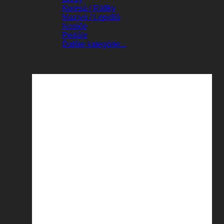
Kolesá / Ráfiky
Mazivá / Lepidlá
Nosiče
Pedále
Ďalšie kategórie...