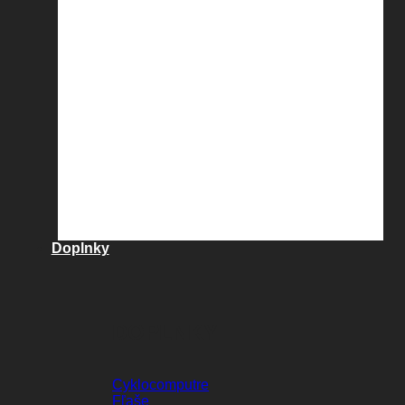
Doplnky
DOPLNKY
Cyklocomputre
Fľaše