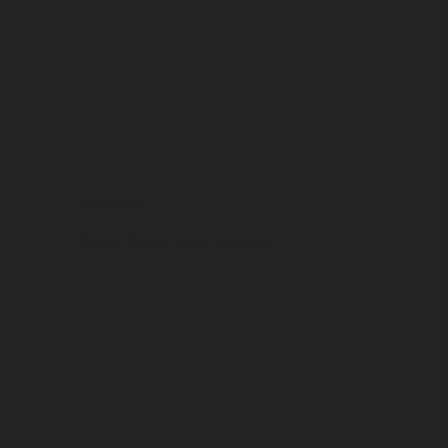
Doplnky
Široká škála cyklo-doplnkov