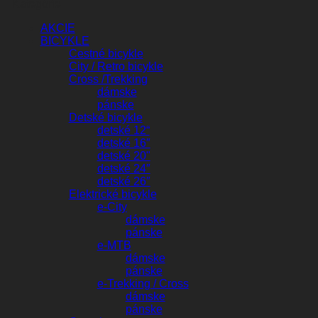
Kategórie
AKCIE
BICYKLE
Cestné bicykle
City / Retro bicykle
Cross /Trekking
dámske
pánske
Detské bicykle
detské 12“
detské 16″
detské 20"
detské 24″
detské 26″
Elektrické bicykle
e-City
dámske
pánske
e-MTB
dámske
pánske
e-Trekking / Cross
dámske
pánske