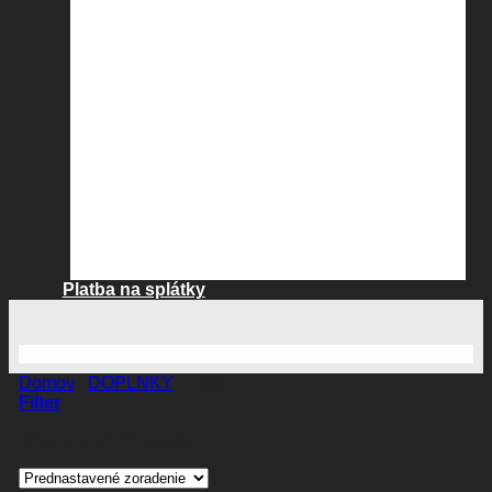
Platba na splátky
Domov
/
DOPLNKY
/
Fľaše
Filter
Showing all 24 results