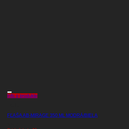
Info o produkte
Fľaše
FĽAŠA AB-MIRAGE 350 ML MODRÁ/BIELA
3,50
€