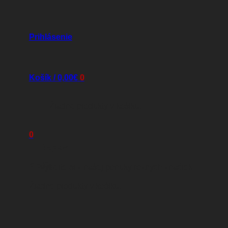
Prihlásenie
Košík /
0,00
€
0
Žiadne produkty v košíku.
0
Bicykle
Košík
Vyberte si z našej ponuky rôznych značiek
Žiadne produkty v košíku.