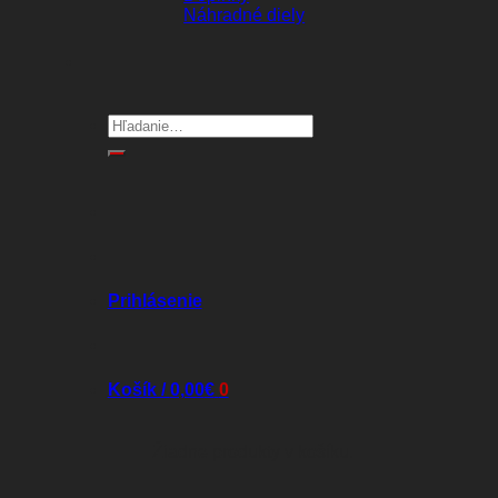
Náhradné diely
Hľadať:
Prihlásenie
Košík /
0,00
€
0
Žiadne produkty v košíku.