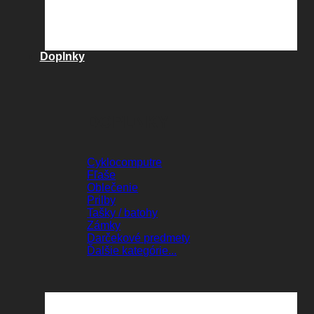
Doplnky
DOPLNKY
Cyklocomputre
Fľaše
Oblečenie
Prilby
Tašky / batohy
Zámky
Darčekové predmety
Ďalšie kategórie...