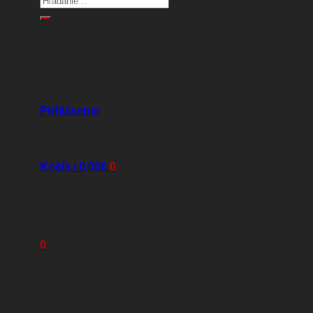
Prihlásenie
Košík /
0,00
€
0
Žiadne produkty v košíku.
0
Košík