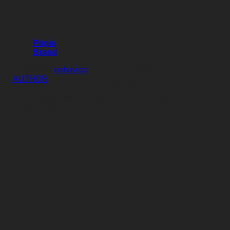
Popis
Brand
Cyklistické
nohavice
AS-7 traky, krátke nohavice
AUTHOR
s trakmi, 6-dielny anatomický strih, nová
pohodlná vložka AUTHOR PRT (Pressure Relief
Technology), reflexné logá AUTHOR, materiál: 80%
Nylon / 20% Spandex