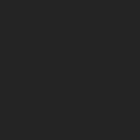
Doplnky
Široká škála cyklo-doplnkov