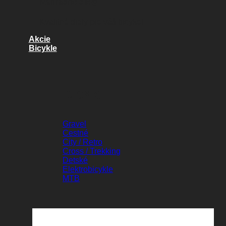
Náhradné diely
Kvalitné diely pre váš bicykel
Akcie
Bicykle
BICYKLE
Gravel
Cestné
City / Retro
Cross / Trekking
Detské
Elektrobicykle
MTB