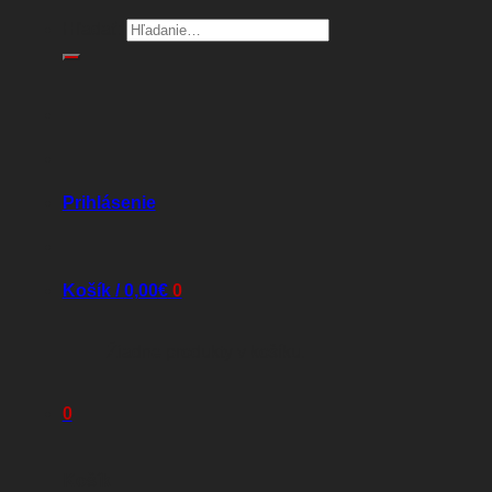
Hľadať:
Prihlásenie
Košík /
0,00
€
0
Žiadne produkty v košíku.
0
Košík