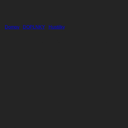
Domov
/
DOPLNKY
/
Hustilky
REDUKCIA VENTILU AV
45°