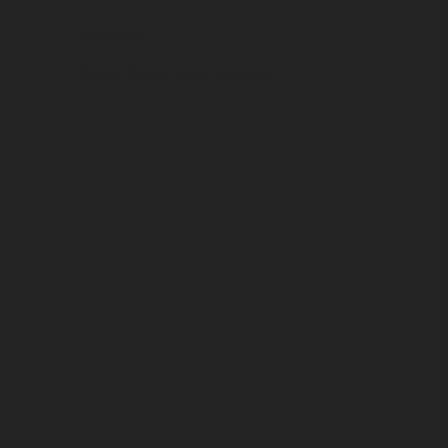
Doplnky
Široká škála cyklo-doplnkov