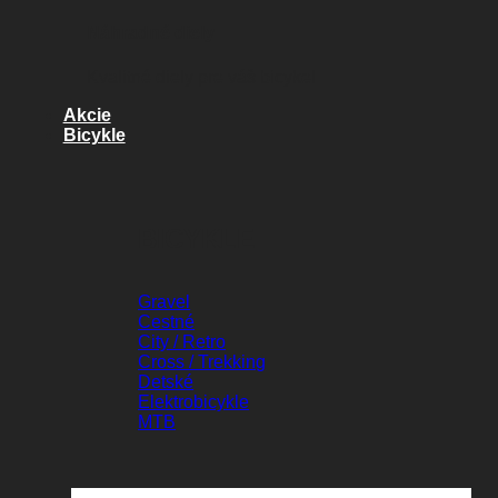
Náhradné diely
Kvalitné diely pre váš bicykel
Akcie
Bicykle
BICYKLE
Gravel
Cestné
City / Retro
Cross / Trekking
Detské
Elektrobicykle
MTB