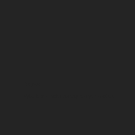
Bicykle
Vyberte si z našej ponuky rôznych značiek