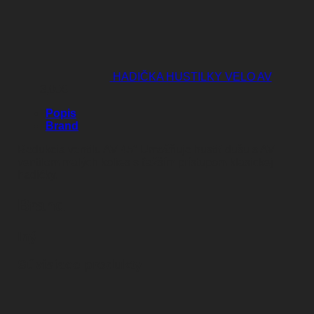
HADIČKA HUSTILKY VELO AV
3,00
€
Popis
Brand
Redukcia ventilu AV 45° Umožňuje hustiť dušu s AV
ventilom malých kolies s ťažším prístupom klasickej
hadičky.
Brand
Iný
Súvisiace produkty