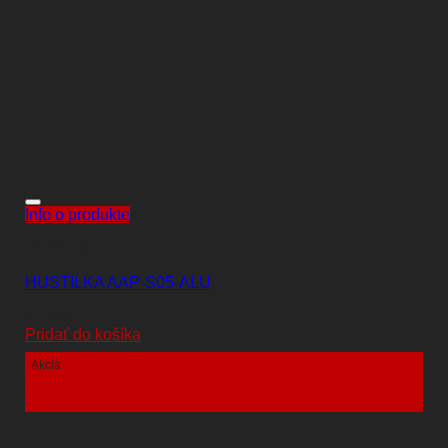
Info o produkte
DOPLNKY
HUSTILKA AAP-S05-ALU
27,00
€
Pridať do košíka
Akcia