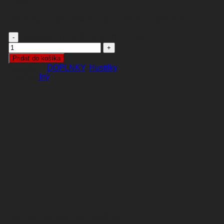
3,00
€
Umožňuje hustiť duše s auto-ventilom malých kolies.
množstvo REDUKCIA VENTILU AV 45°
Pridať do košíka
Kategórie:
DOPLNKY
,
Hustilky
Iný
Možno by sa Vám páčilo…