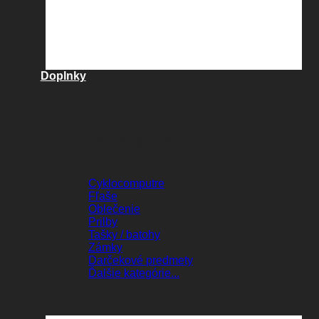
Doplnky
DOPLNKY
Cyklocomputre
Fľaše
Oblečenie
Prilby
Tašky / batohy
Zámky
Darčekové predmety
Ďalšie kategórie...