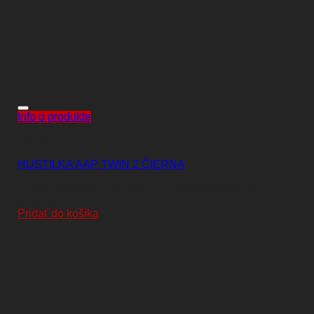
Info o produkte
AKCIE
HUSTILKA AAP TWIN 2 ČIERNA
12,50
€
Pôvodná cena bola: 12,50€.
9,50
€
Aktuálna cena
je: 9,50€.
Pridať do košíka