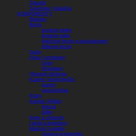
Zrkadlá
Zvončeky / húkačky
KOMPONENTY
Blatníky
Brzdy
brzdové botky
brzdové páky
kotúčové brzdy a príslušenstvo
ráfikové brzdy
Duše
Gripy / omotávky
Gripy
Omotávky
Hlavové zloženia
Kazety / viackoliečka
kazety
viackoliečka
Kľuky
Kolesá / Ráfiky
kolesá
ráfiky
Kryty a chrániče
Lanká a bowdeny
Mazivá / Lepidlá
čistiace prostriedky