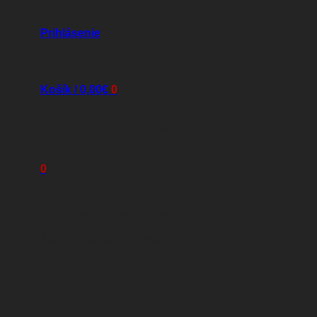
Prihlásenie
Košík /
0,00
€
0
Žiadne produkty v košíku.
0
Bicykle
Košík
Vyberte si z našej ponuky rôznych značiek
Žiadne produkty v košíku.