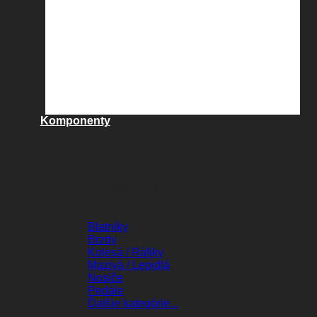
Komponenty
KOMPONENTY
Blatníky
Brzdy
Kolesá / Ráfiky
Mazivá / Lepidlá
Nosiče
Pedále
Ďalšie kategórie...