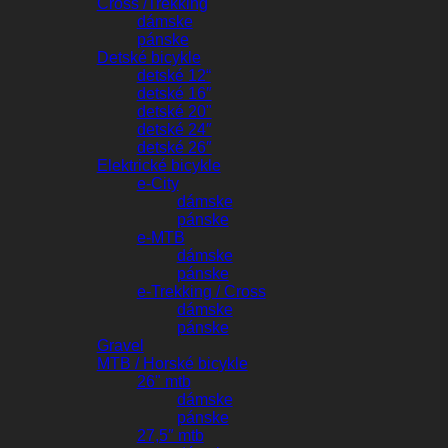
Cross /Trekking
dámske
pánske
Detské bicykle
detské 12“
detské 16″
detské 20"
detské 24″
detské 26″
Elektrické bicykle
e-City
dámske
pánske
e-MTB
dámske
pánske
e-Trekking / Cross
dámske
pánske
Gravel
MTB / Horské bicykle
26" mtb
dámske
pánske
27,5″ mtb