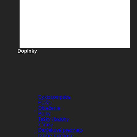
Doplnky
DOPLNKY
Cyklocomputre
Fľaše
Oblečenie
Prilby
Tašky / batohy
Zámky
Darčekové predmety
Ďalšie kategórie...