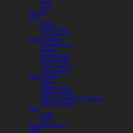
tričká
vesty
Okuliare
Prilby
detské
enduro / bmx
pre dospelých
Svetlá / odrazky
náhradné diely
odrazky
predné svetlá
reflexné prvky
sady osvetlenia
zadné svetlá
Tašky / batohy
Batohy
Tašky do rámu
Tašky na nosiče
Tašky na riaditká a predstavec
Tašky pod sedlo
Tretry
cestné
MTB
Výživové doplnky
Zámky