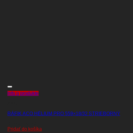
Info o produkte
AKCIE
RÁFIK ACO HÉLIUM PRO 559×18/32 STRIEBORNÝ
Pôvodná
Aktuálna
37,90
€
19,00
€
cena
cena
Pridať do košíka