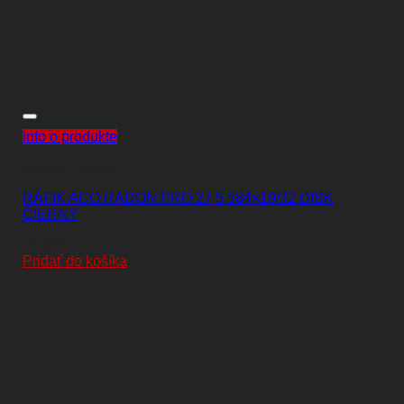
Info o produkte
Kolesá / Ráfiky
RÁFIK ACO RADON PRO 27,5 584×19/32 DISK
ČIERNY
24,90
€
Pridať do košíka