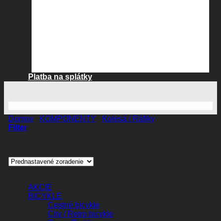
Platba na splátky
Domov
/
KOMPONENTY
/
Kolesá / Ráfiky
/
ráfiky
Filter
Showing all 4 results
Kategórie
AKCIE
BICYKLE
Cestné bicykle
City / Retro bicykle