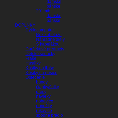
dámske
pánske
29″ mtb
dámske
pánske
DOPLNKY
Cyklocomputre
Bez kabeláže
Náhradné diely
S kabelážou
Darčekové predmety
Detské sedačky
Fľaše
Hustilky
Košíky na fľaše
Košíky na nosiče
Oblečenie
bundy
čiapky/šatky
dresy
návleky
nohavice
ponožky
rukavice
spodné prádlo