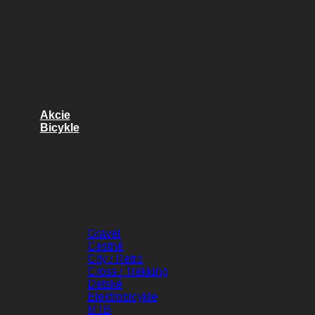
Náhradné diely
Kvalitné diely pre váš bicykel
Akcie
Bicykle
BICYKLE
Gravel
Cestné
City / Retro
Cross / Trekking
Detské
Elektrobicykle
MTB