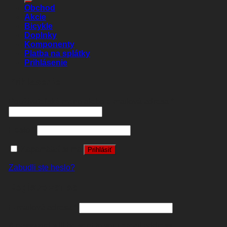
Obchod
Akcie
Bicykle
Doplnky
Komponenty
Platba na splátky
Prihlásenie
Prihlásenie
Používateľské meno alebo e-mailová adresa
*
Heslo
*
Zapamätať si ma
Prihlásiť
Zabudli ste heslo?
Registrovať sa
E-mailová adresa
*
A password will be sent to your email address.