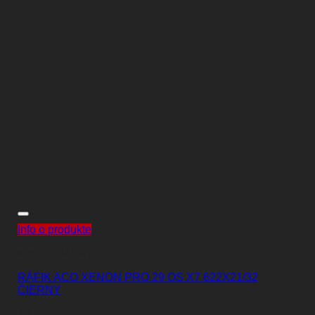
Info o produkte
Kolesá / Ráfiky
RÁFIK ACO XENON PRO 29 OS X7 622X21/32
ČIERNY
23,00
€