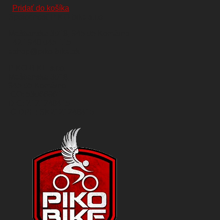
Pridať do košíka
Spoločnosť PIKO-bike s.r.o
Meštianska 3018, 945 05 Komárno
+421 948 045 115
eshop@piko-bike.sk
PIKO-BIKE s.r.o.
Meštianska 3018
945 05 Komárno
IČO: 53066961
DIČ: 2121248415
IČ DPH: SK2121248415