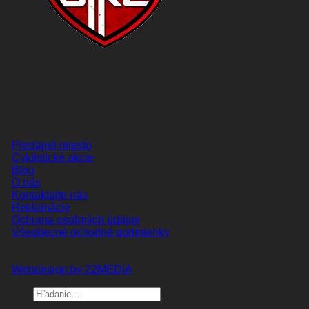
Otváracie hodiny
Pondelok - Piatok 08:30 - 18:00
Sobota 08:30 - 12:00
Nedeľa zatvorené
Stránky
Predajné miesto
Cyklistické akcie
Blog
O nás
Kontaktujte nás
Reklamácie
Ochrana osobných údajov
Všeobecné ochodné podmienky
Sledujte nás na facebooku
© 2026
Ing. Kamil Kovács - PIKO-KOMÁRNO
|
Webdesign by 22MEDIA
Hľadať: