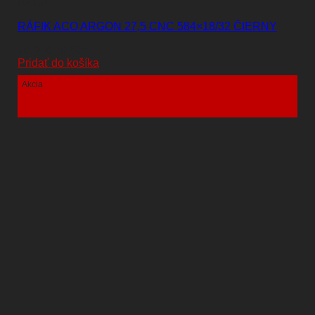
AKCIE
RÁFIK ACO ARGON 27,5 CNC 584×18/32 ČIERNY
Pôvodná
Aktuálna
20,90
€
19,50
€
cena
cena
Pridať do košíka
bola:
je:
Akcia
20,90€.
19,50€.