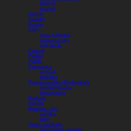
lepenie
mazivá
Náboje
Náradie
Nosiče
Osky
osky nábojové
rýchloupináky
zap.stredy
Ostatné
Pedále
Plášte
Predstavce
A-head
klasické
Prehadzovačky / Prešmykače
prehadzovačky
prešmykače
Radenie
Reťaze
Riadítka / rohy
riadítka
rohy
Sedlá / sedlovky
podsedlové upináky