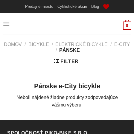
Skip
Predajné miesto
Cyklistické akcie
Blog
to
content
0
DOMOV
/
BICYKLE
/
ELEKTRICKÉ BICYKLE
/
E-CITY
/
PÁNSKE
FILTER
Pánske e-City bicykle
Neboli nájdené žiadne produkty zodpovedajúce
vášmu výberu.
SPOLOČNOSŤ PIKO-BIKE S.R.O