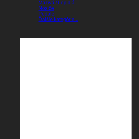
Mazivá / Lepidlá
Nosiče
Pedále
Ďalšie kategórie...