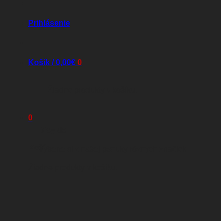
Prihlásenie
Košík /
0,00
€
0
Žiadne produkty v košíku.
0
Bicykle
Košík
Vyberte si z našej ponuky rôznych značiek
Žiadne produkty v košíku.