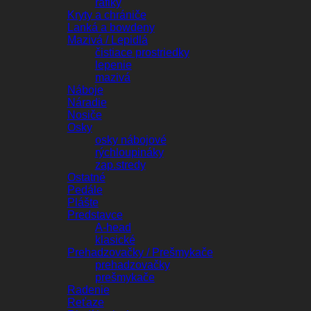
ráfiky
Kryty a chrániče
Lanká a bowdeny
Mazivá / Lepidlá
čistiace prostriedky
lepenie
mazivá
Náboje
Náradie
Nosiče
Osky
osky nábojové
rýchloupináky
zap.stredy
Ostatné
Pedále
Plášte
Predstavce
A-head
klasické
Prehadzovačky / Prešmykače
prehadzovačky
prešmykače
Radenie
Reťaze