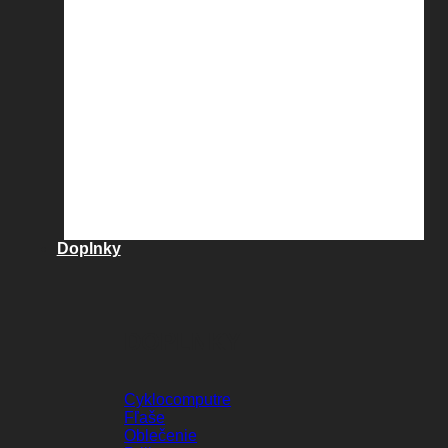
Doplnky
DOPLNKY
Cyklocomputre
Fľaše
Oblečenie