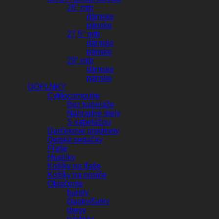
26" mtb
dámske
pánske
27,5″ mtb
dámske
pánske
29″ mtb
dámske
pánske
DOPLNKY
Cyklocomputre
Bez kabeláže
Náhradné diely
S kabelážou
Darčekové predmety
Detské sedačky
Fľaše
Hustilky
Košíky na fľaše
Košíky na nosiče
Oblečenie
bundy
čiapky/šatky
dresy
návleky