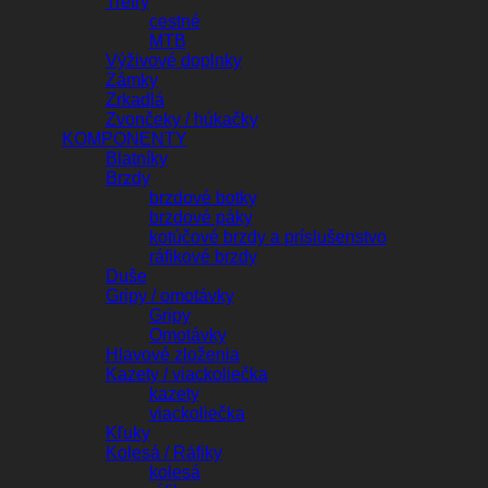
Tretry
cestné
MTB
Výživové doplnky
Zámky
Zrkadlá
Zvončeky / húkačky
KOMPONENTY
Blatníky
Brzdy
brzdové botky
brzdové páky
kotúčové brzdy a príslušenstvo
ráfikové brzdy
Duše
Gripy / omotávky
Gripy
Omotávky
Hlavové zloženia
Kazety / viackoliečka
kazety
viackoliečka
Kľuky
Kolesá / Ráfiky
kolesá