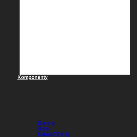
Komponenty
KOMPONENTY
Blatníky
Brzdy
Kolesá / Ráfiky