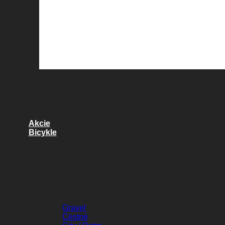
Náhradné diely
Kvalitné diely pre váš bicykel
Akcie
Bicykle
BICYKLE
Gravel
Cestné