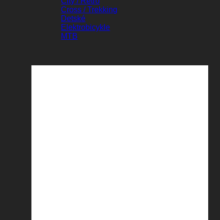
City / Retro
Cross / Trekking
Detské
Elektrobicykle
MTB