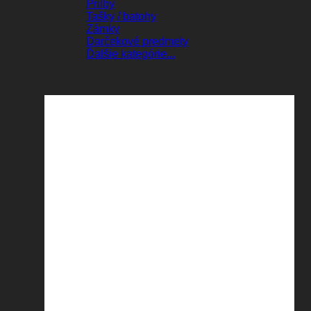
Prilby
Tašky / batohy
Zámky
Darčekové predmety
Ďalšie kategórie...