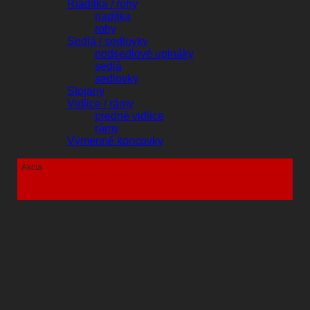
Riadítka / rohy
riadítka
rohy
Sedlá / sedlovky
podsedlové upináky
sedlá
sedlovky
Stojany
Vidlice / rámy
predné vidlice
rámy
Výmenné koncovky
Akcia