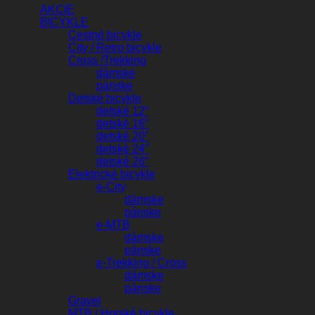
AKCIE
BICYKLE
Cestné bicykle
City / Retro bicykle
Cross /Trekking
dámske
pánske
Detské bicykle
detské 12“
detské 16″
detské 20"
detské 24″
detské 26″
Elektrické bicykle
e-City
dámske
pánske
e-MTB
dámske
pánske
e-Trekking / Cross
dámske
pánske
Gravel
MTB / Horské bicykle