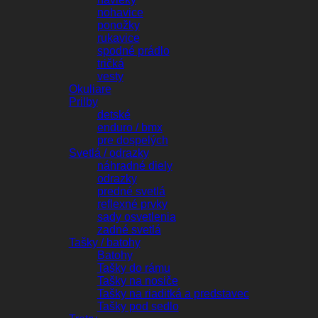
nohavice
ponožky
rukavice
spodné prádlo
tričká
vesty
Okuliare
Prilby
detské
enduro / bmx
pre dospelých
Svetlá / odrazky
náhradné diely
odrazky
predné svetlá
reflexné prvky
sady osvetlenia
zadné svetlá
Tašky / batohy
Batohy
Tašky do rámu
Tašky na nosiče
Tašky na riaditká a predstavec
Tašky pod sedlo