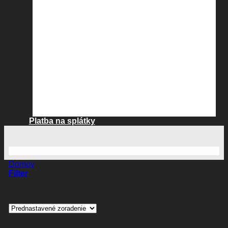
Platba na splátky
Domov
/
Brands
/
Infit
Filter
Showing all 9 results
Kategórie